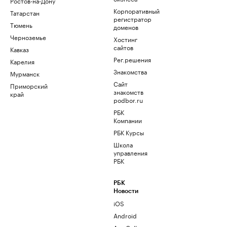
Ростов-на-Дону
Корпоративный
Татарстан
регистратор
Тюмень
доменов
Черноземье
Хостинг
сайтов
Кавказ
Рег.решения
Карелия
Знакомства
Мурманск
Сайт
Приморский
знакомств
край
podbor.ru
РБК
Компании
РБК Курсы
Школа
управления
РБК
РБК
Новости
iOS
Android