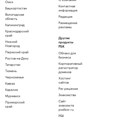
Омск
Контактная
Башкортостан
информация
Вологодская
Редакция
область
Размещение
Калининград
рекламы
Краснодарский
край
Другие
Нижний
продукты
Новгород
РБК
Пермский край
Облако для
бизнеса
Ростов-на-Дону
Корпоративный
Татарстан
регистратор
Тюмень
доменов
Черноземье
Хостинг
сайтов
Кавказ
Рег.решения
Карелия
Знакомства
Мурманск
Сайт
Приморский
знакомств
край
podbor.ru
РБК