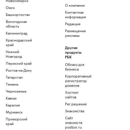
Новосибирск
О компании
Омск
Контактная
Башкортостан
информация
Вологодская
Редакция
область
Размещение
Калининград
рекламы
Краснодарский
край
Другие
Нижний
продукты
Новгород
РБК
Пермский край
Облако для
бизнеса
Ростов-на-Дону
Корпоративный
Татарстан
регистратор
Тюмень
доменов
Черноземье
Хостинг
сайтов
Кавказ
Рег.решения
Карелия
Знакомства
Мурманск
Сайт
Приморский
знакомств
край
podbor.ru