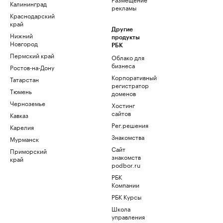
Калининград
рекламы
Краснодарский
край
Другие
Нижний
продукты
Новгород
РБК
Пермский край
Облако для
бизнеса
Ростов-на-Дону
Корпоративный
Татарстан
регистратор
Тюмень
доменов
Черноземье
Хостинг
сайтов
Кавказ
Рег.решения
Карелия
Знакомства
Мурманск
Сайт
Приморский
знакомств
край
podbor.ru
РБК
Компании
РБК Курсы
Школа
управления