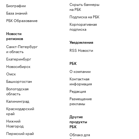
Скрыть баннеры
Биографии
на РБК
База знаний
Подписка на РБК
РБК Образование
Корпоративная
подписка
Новости
регионов
Уведомления
Санкт-Петербург
RSS Новости
и область
Екатеринбург
РБК
Новосибирск
О компании
Омск
Контактная
Башкортостан
информация
Вологодская
Редакция
область
Размещение
Калининград
рекламы
Краснодарский
край
Другие
Нижний
продукты
Новгород
РБК
Пермский край
Облако для