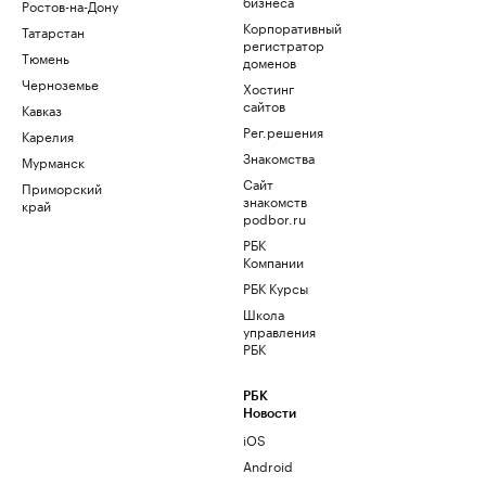
бизнеса
Ростов-на-Дону
Корпоративный
Татарстан
регистратор
Тюмень
доменов
Черноземье
Хостинг
сайтов
Кавказ
Рег.решения
Карелия
Знакомства
Мурманск
Сайт
Приморский
знакомств
край
podbor.ru
РБК
Компании
РБК Курсы
Школа
управления
РБК
РБК
Новости
iOS
Android