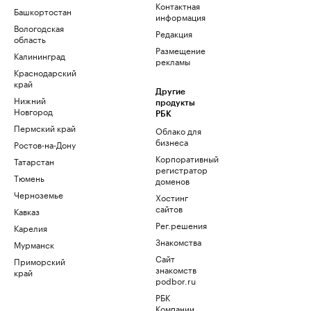
Контактная
Башкортостан
информация
Вологодская
Редакция
область
Размещение
Калининград
рекламы
Краснодарский
край
Другие
Нижний
продукты
Новгород
РБК
Пермский край
Облако для
бизнеса
Ростов-на-Дону
Корпоративный
Татарстан
регистратор
Тюмень
доменов
Черноземье
Хостинг
сайтов
Кавказ
Рег.решения
Карелия
Знакомства
Мурманск
Сайт
Приморский
знакомств
край
podbor.ru
РБК
Компании