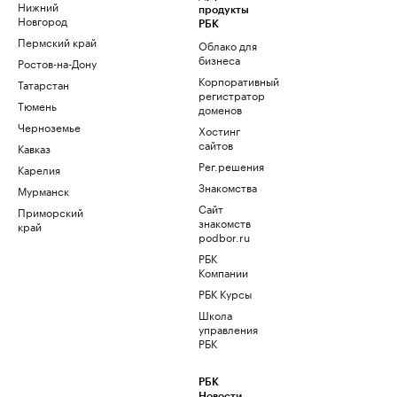
Нижний
продукты
Новгород
РБК
Пермский край
Облако для
бизнеса
Ростов-на-Дону
Корпоративный
Татарстан
регистратор
Тюмень
доменов
Черноземье
Хостинг
сайтов
Кавказ
Рег.решения
Карелия
Знакомства
Мурманск
Сайт
Приморский
знакомств
край
podbor.ru
РБК
Компании
РБК Курсы
Школа
управления
РБК
РБК
Новости