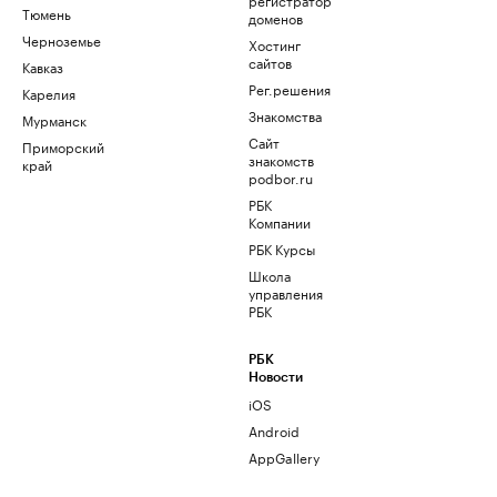
Тюмень
доменов
Черноземье
Хостинг
сайтов
Кавказ
Рег.решения
Карелия
Знакомства
Мурманск
Сайт
Приморский
знакомств
край
podbor.ru
РБК
Компании
РБК Курсы
Школа
управления
РБК
РБК
Новости
iOS
Android
AppGallery