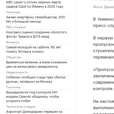
NBC узнал о сотнях мирных жертв
ударов США по Йемену в 2025 году
Фото: Дени
Политика
Зачем смартфону телеобъектив, 200
В тюменс
Мп и большой сенсор
пресс-сл
РБК и Huawei
Конгресс оценил создание «Золотого
флота» Трампа в $275 млрд
В первую
Финансы
пропускно
Самый молодой на орбите. 65 лет
строител
полету Титова в космос
терминал
Общество
Временное явление: в июле снижение
цен на жилье резко замедлилось
«Пропускн
Недвижимость
увеличени
Собянин сообщил о еще трех сбитых
современ
дронах, летевших на Москву
Политика
контроля 
Вышедшие из-под контроля ИИ-
модели OpenAI общались, чтобы
На настоя
устроить побег
Технологии и медиа
выполнен
Аэропорт Домодедово перешел на
по водоо