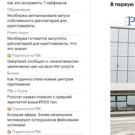
как это исправить: 7 лайфхаков
В первую
Образование
Мосбиржа запланировала запуск
собственного депозитария для
криптовалюты
Инвестиции
Мосбиржа готовится запустить
депозитарий для криптовалюты. Что
это значит
Подписка на РБК
DeepSeek сообщил о «значительном»
увеличении цен на свои ИИ-услуги
Бизнес
Как Ходынка стала новым центром
притяжения
РБК и Stone
Росстат назвал отрасли с средней
зарплатой выше ₽500 тыс.
Подписка на РБК
Большая афера. Зачем начальники
мотивируют сотрудников фейковыми
успехами
Подписка на РБК