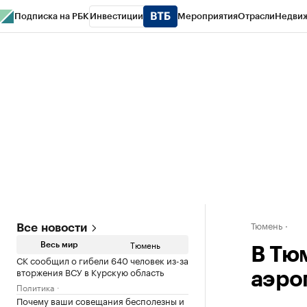
Подписка на РБК
Инвестиции
Мероприятия
Отрасли
Недви
РБК Life
Тренды
Визионеры
Национальные проекты
Город
Стиль
Кр
Конференции СПб
Спецпроекты
Проверка контрагентов
Политика
Тюмень
Все новости
Тюмень
Весь мир
В Тю
СК сообщил о гибели 640 человек из-за
вторжения ВСУ в Курскую область
аэро
Политика
Почему ваши совещания бесполезны и