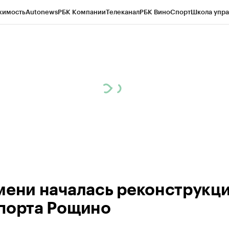
жимость
Autonews
РБК Компании
Телеканал
РБК Вино
Спорт
Школа упра
ипто
РБК Бизнес-среда
Дискуссионный клуб
Исследования
Кредитные 
Экономика
Бизнес
Технологии и медиа
Финансы
Рынок наличной валю
мени началась реконструкц
порта Рощино