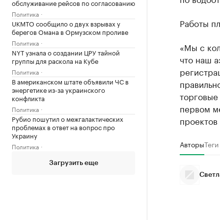
обслуживание рейсов по согласованию
Политика
Работы пл
UKMTO сообщило о двух взрывах у
берегов Омана в Ормузском проливе
Политика
«Мы с кол
NYT узнала о создании ЦРУ тайной
что наш а
группы для раскола на Кубе
регистра
Политика
В американском штате объявили ЧС в
правильно
энергетике из-за украинского
торговые
конфликта
первом ме
Политика
Рубио пошутил о межгалактических
проектов
проблемах в ответ на вопрос про
Украину
Авторы
Теги
Политика
Загрузить еще
Светл