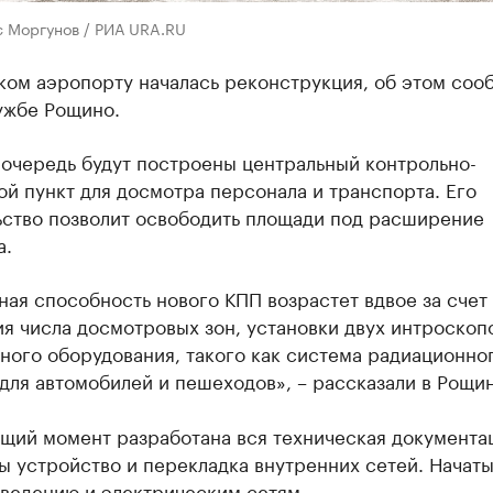
с Моргунов / РИА URA.RU
ком аэропорту началась реконструкция, об этом соо
ужбе Рощино.
 очередь будут построены центральный контрольно-
й пункт для досмотра персонала и транспорта. Его
ьство позволит освободить площади под расширение
а.
ая способность нового КПП возрастет вдвое за счет
я числа досмотровых зон, установки двух интроскоп
ного оборудования, такого как система радиационно
для автомобилей и пешеходов», – рассказали в Рощин
щий момент разработана вся техническая документа
ы устройство и перекладка внутренних сетей. Начат
тведению и электрическим сетям.