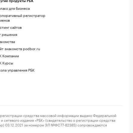
угие продукты РБК
лако для бизнеса
рпоративный регистратор
менов
стинг сайтов
г.решения
акомства
йт знакомств podbor.ru
К Компании
К Курсы
ола управления РБК
регистрации средства массовой информации выдано Федеральной
и сетевого издания «РБК» (свидетельство о регистрации средства
ор) 03.12.2021 за номером ЭЛ №ФС77-82385) сопровождаются