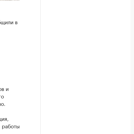
бщили в
ов и
го
о.
ция,
ы работы