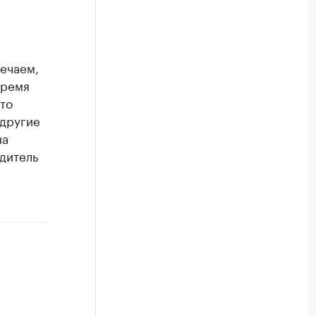
ечаем,
время
то
 другие
на
дитель