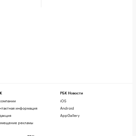
К
РБК Новости
компании
iOS
нтактная информация
Android
дакция
AppGallery
змещение рекламы