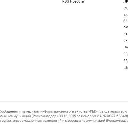
RSS Новости
Др
Об
Ко
до
Хо
Ре
Зн
Са
РБ
РБ
Шк
ения и материалы информационного агентства «РБК» (свидетельство о 
овых коммуникаций (Роскомнадзор) 09.12.2015 за номером ИА №ФС77-63848) 
 связи, информационных технологий и массовых коммуникаций (Роскомнадз