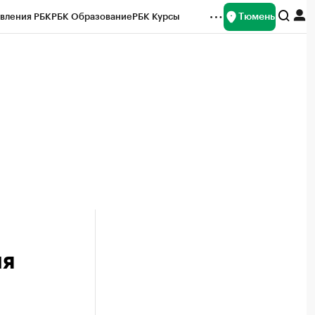
Тюмень
вления РБК
РБК Образование
РБК Курсы
рейтинги
Франшизы
Газета
Спецпроекты СПб
ты
ия