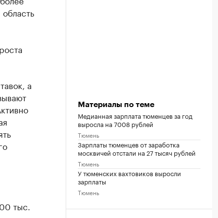
(более
 область
роста
тавок, а
зывают
Материалы по теме
Активно
Медианная зарплата тюменцев за год
ая
выросла на 7008 рублей
ять
Тюмень
Зарплаты тюменцев от заработка
го
москвичей отстали на 27 тысяч рублей
Тюмень
У тюменских вахтовиков выросли
зарплаты
Тюмень
00 тыс.