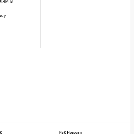
лям в
очи
.
К
РБК Новости