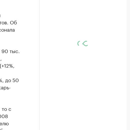
и
тов. Об
сонала
 90 тыс.
,
(+12%,
%, до 50
карь-
 то с
7008
телю