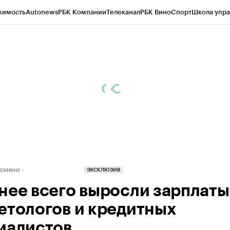
жимость
Autonews
РБК Компании
Телеканал
РБК Вино
Спорт
Школа упра
ипто
РБК Бизнес-среда
Дискуссионный клуб
Исследования
Кредитные 
Экономика
Бизнес
Технологии и медиа
Финансы
Рынок наличной валю
Тюмени
ЭКСКЛЮЗИВ
нее всего выросли зарплаты
етологов и кредитных
иалистов