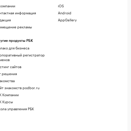
компании
iOS
нтактная информация
Android
дакция
AppGallery
змещение рекламы
угие продукты РБК
лако для бизнеса
рпоративный регистратор
менов
стинг сайтов
г.решения
акомства
йт знакомств podbor.ru
К Компании
К Курсы
ола управления РБК