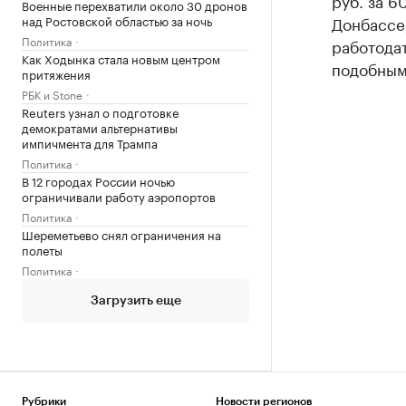
руб. за 6
Военные перехватили около 30 дронов
над Ростовской областью за ночь
Донбассе,
Политика
работодат
Как Ходынка стала новым центром
подобным 
притяжения
РБК и Stone
Reuters узнал о подготовке
демократами альтернативы
импичмента для Трампа
Политика
В 12 городах России ночью
ограничивали работу аэропортов
Политика
Шереметьево снял ограничения на
полеты
Политика
Загрузить еще
Рубрики
Новости регионов