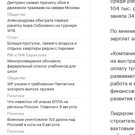
среди ра
Дептранс назвал причину сбоя в
104 тыс. 
движении трамваев на севере Москвы
Общество
заняла 34
Александрова обыграла первую
ракетку мира Соболенко на турнире
По мнению
WTA
Спорт
зарплат з
Больше прогулок, свежего воздуха и
отдыха: квартиры рядом с парками
«Компании
РБК и ПИК Серия плюс
на выстра
Минпросвещения обновило
федеральный список учебников для
оплату тр
школ
развивают
Общество
работа и 
WP узнала о требовании Пентагона
ускорить выпуск оружия
финансову
Политика
развития 
Что известно об атаках БПЛА на
регионы России. Главное к 9 августа
Лидером п
Политика
Военные уничтожили 153 дрона над
строител
Россией в ночь на 9 августа
вахтовым 
Политика