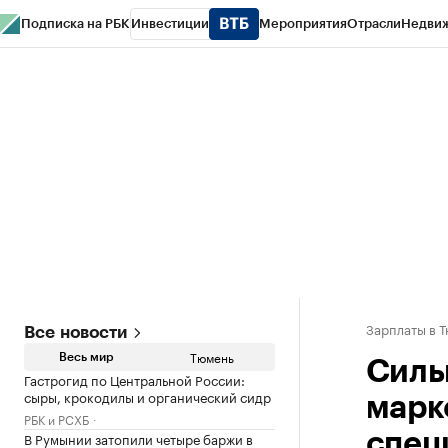
Подписка на РБК
Инвестиции
Мероприятия
Отрасли
Недви
РБК Life
Тренды
Визионеры
Национальные проекты
Город
Стиль
Кр
Конференции СПб
Спецпроекты
Проверка контрагентов
Политика
Зарплаты в 
Все новости
Тюмень
Весь мир
Силь
Гастрогид по Центральной России:
сыры, крокодилы и органический сидр
марк
РБК и РСХБ
В Румынии затопили четыре баржи в
спец