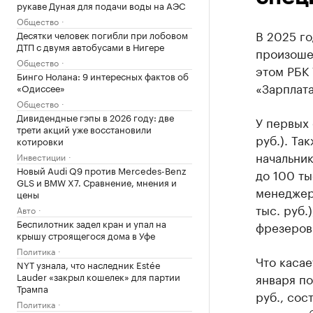
рукаве Дуная для подачи воды на АЭС
Общество
В 2025 г
Десятки человек погибли при лобовом
ДТП с двумя автобусами в Нигере
произоше
Общество
этом РБК
Бинго Нолана: 9 интересных фактов об
«Зарплата
«Одиссее»
Общество
Дивидендные гэпы в 2026 году: две
У первых 
трети акций уже восстановили
руб.). Та
котировки
начальник
Инвестиции
Новый Audi Q9 против Mercedes-Benz
до 100 тыс
GLS и BMW X7. Сравнение, мнения и
менеджер 
цены
тыс. руб.
Авто
Беспилотник задел кран и упал на
фрезеровщ
крышу строящегося дома в Уфе
Политика
Что касае
NYT узнала, что наследник Estée
Lauder «закрыл кошелек» для партии
января по
Трампа
руб., сос
Политика