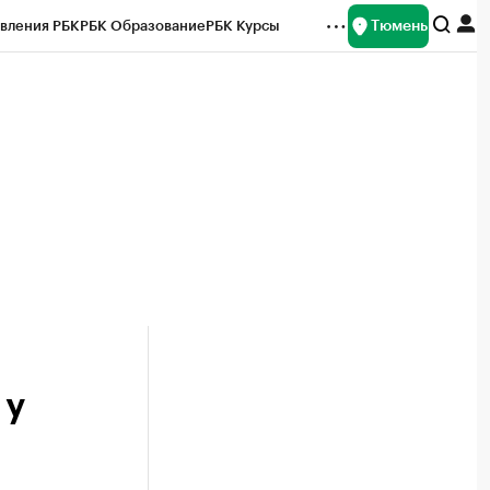
Тюмень
вления РБК
РБК Образование
РБК Курсы
рейтинги
Франшизы
Газета
Спецпроекты СПб
ты
 у