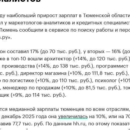
оду наибольший прирост зарплат в Тюменской област
л у маркетологов-аналитиков и кредитных специалис
 Тюмень сообщили в сервисе по поиску работы и пер
.ру».
он составил 17% (до 70 тыс. руб.), у вторых — 16% (до
кже в топ-10 вошли архитектор (+14%, до 120 тыс. руб.)
 производства (+14%, до 138 тыс. руб.), программист 
. руб.), директор магазина (+10%, до 111,8 тыс. руб.),
по логистике (+10%, до 110 тыс. руб.), психолог (+10
), менеджер по продажам (+10%, до 81,5 тыс. руб.), то
ик (+9%, до 114 тыс. руб.).
тся медианной зарплаты тюменцев по всем отраслям,
 декабрь 2025 года она
увеличилась
на 10%, или на 
тавив 77,7 тыс. руб. По данным hh.ru, по этому показа