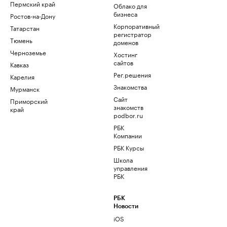
Пермский край
Облако для
бизнеса
Ростов-на-Дону
Корпоративный
Татарстан
регистратор
Тюмень
доменов
Черноземье
Хостинг
сайтов
Кавказ
Рег.решения
Карелия
Знакомства
Мурманск
Сайт
Приморский
знакомств
край
podbor.ru
РБК
Компании
РБК Курсы
Школа
управления
РБК
РБК
Новости
iOS