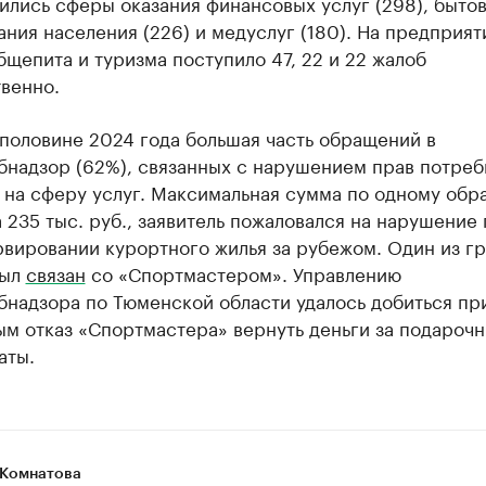
лись сферы оказания финансовых услуг (298), быто
ния населения (226) и медуслуг (180). На предприят
бщепита и туризма поступило 47, 22 и 22 жалоб
венно.
половине 2024 года большая часть обращений в
бнадзор (62%), связанных с нарушением прав потреб
на сферу услуг. Максимальная сумма по одному об
 235 тыс. руб., заявитель пожаловался на нарушение
рвировании курортного жилья за рубежом. Один из г
был
связан
со «Спортмастером». Управлению
бнадзора по Тюменской области удалось добиться пр
ым отказ «Спортмастера» вернуть деньги за подароч
аты.
Комнатова