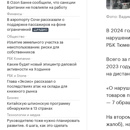
В Ozon Банке сообщили, что санкции
Британии не повлияли на работу
Финансы
Фото: Вади
В аэропорту Сочи рассказали о
поддержке пассажиров на фоне
ограничений
В 2024 го
РАДИО
Общество
нарушени
Изъятие земельного участка за
РБК Тюме
неиспользование: риски для
собственников
Всего за 
РБК Компании
Каким будет новый эпицентр деловой
2023 году
активности на Ходынке
на диста
РБК и Stone
Глава «Эксмо» рассказал о
последствиях атак на склады для
«О наруш
книжного рынка
товаров п
Бизнес
— 7 обращ
Китайскую шпионскую программу
обнаружили в 13 странах
Технологии и медиа
На второ
Руководителю тоже нужно планировать
жалоб), н
развитие. 4 шага, как это сделать