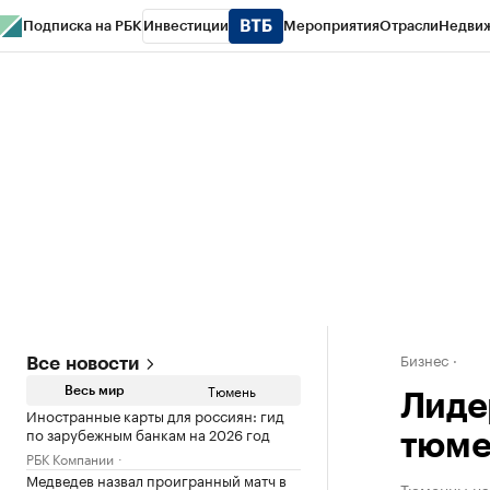
Подписка на РБК
Инвестиции
Мероприятия
Отрасли
Недви
РБК Life
Тренды
Визионеры
Национальные проекты
Город
Стиль
Кр
Конференции СПб
Спецпроекты
Проверка контрагентов
Политика
Бизнес
Все новости
Тюмень
Весь мир
Лиде
Иностранные карты для россиян: гид
по зарубежным банкам на 2026 год
тюме
РБК Компании
Медведев назвал проигранный матч в
Тюменцы нап