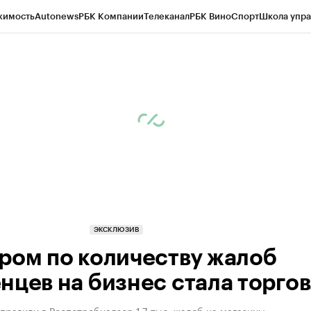
жимость
Autonews
РБК Компании
Телеканал
РБК Вино
Спорт
Школа упра
ипто
РБК Бизнес-среда
Дискуссионный клуб
Исследования
Кредитные 
Экономика
Бизнес
Технологии и медиа
Финансы
Рынок наличной валю
ЭКСКЛЮЗИВ
ром по количеству жалоб
нцев на бизнес стала торго
равили в Роспотребнадзор 1,7 тыс. жалоб на магазины