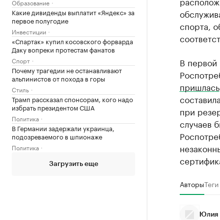
расположи
Образование
Какие дивиденды выплатит «Яндекс» за
обслужива
первое полугодие
спорта, о
Инвестиции
соответст
«Спартак» купил косовского форварда
Даку вопреки протестам фанатов
Спорт
В первой 
Почему трагедии не останавливают
Роспотре
альпинистов от похода в горы
пришлась
Стиль
составила
Трамп рассказал спонсорам, кого надо
избрать президентом США
при резе
Политика
случаев 
В Германии задержали украинца,
Роспотре
подозреваемого в шпионаже
незаконн
Политика
сертифик
Загрузить еще
Авторы
Теги
Юлия 