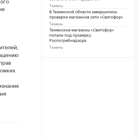
вого
Тюмень
ия
В Тюменской области завершились
проверки магазинов сети «Светофор»
Тюмень
Тюменские магазины «Светофор»
попали под проверку
Роспотребнадзора
ителей,
Тюмень
ращению
 прав
ромких
изнания
ные