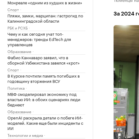
Монреале «одним из худших в жизни»
Спорт
За 2024 г
Пляжи, замки, марципан: гастрогид по
Калининградской области
РБК и РСХБ
Чему и как сегодня учат топ-
менеджеров: тренды EdTech для
управленцев
Образование
Фабио Каннаваро заявил, что в
сборной Узбекистана завелся «крот»
Спорт
В Курске почтили память погибших в
годовщину вторжения ВСУ
Политика
МВФ смоделировал экономику под
властью ИИ: в обоих сценариях люди
беднеют
Образование
OpenAI раскрыла детали о побеге ИИ-
моделей. Какие еще были инциденты с
ИИ
Технологии и медиа