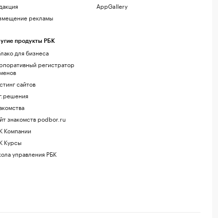
дакция
AppGallery
змещение рекламы
угие продукты РБК
лако для бизнеса
рпоративный регистратор
менов
стинг сайтов
г.решения
акомства
йт знакомств podbor.ru
К Компании
К Курсы
ола управления РБК