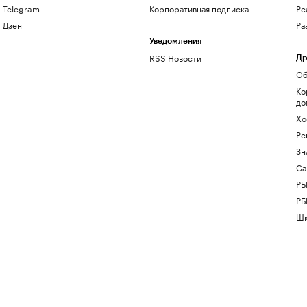
Telegram
Корпоративная подписка
Ре
Дзен
Ра
Уведомления
RSS Новости
Др
Об
Ко
до
Хо
Ре
Зн
Са
РБ
РБ
Шк