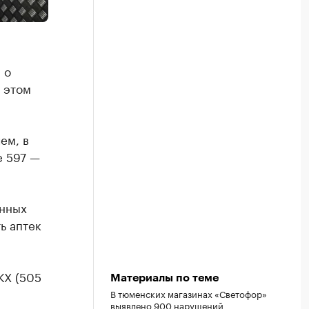
 о
 этом
ем, в
е 597 —
енных
ь аптек
КХ (505
Материалы по теме
В тюменских магазинах «Светофор»
выявлено 900 нарушений