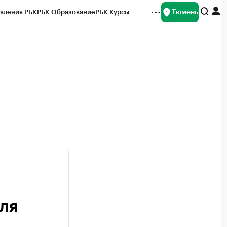
Тюмень
вления РБК
РБК Образование
РБК Курсы
рейтинги
Франшизы
Газета
Спецпроекты СПб
ты
вля