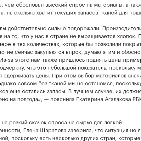
, чем обоснован высокий спрос на материалы, а так
а, на сколько хватит текущих запасов тканей для пош
лы действительно сильно подорожали. Производител
 на то, что у нас в стране не выращивается хлопок. 
ере в тех количествах, которые бы позволили покры
огие сейчас закупаются впрок, думаю этим и обосно
Из-за этого нам также пришлось поднять цены приме
одчеркну, что это небольшой показатель, поскольку 
я сдерживать цены. При этом выбор материалов знач
однако совсем без тканей мы не останемся, поскольку
ов еще остались запасы. В лучшем случае, их должно
но на полгода», — пояснила Екатерина Агалакова РБ
на резкий скачок спроса на сырье для легкой
ности, Елена Шарапова заверила, что ситуация не я
ой, поскольку есть несколько других стран, которые