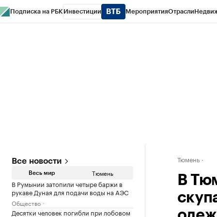
Подписка на РБК
Инвестиции
Мероприятия
Отрасли
Недви
РБК Life
Тренды
Визионеры
Национальные проекты
Город
Стиль
Кр
Конференции СПб
Спецпроекты
Проверка контрагентов
Политика
Тюмень
Все новости
Тюмень
Весь мир
В Тю
В Румынии затопили четыре баржи в
рукаве Дуная для подачи воды на АЭС
скуп
Общество
Десятки человек погибли при лобовом
оде