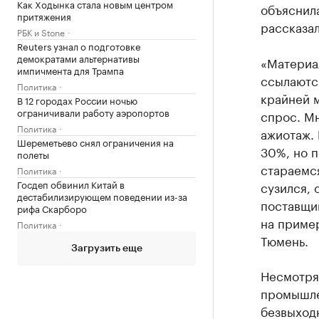
Как Ходынка стала новым центром
объяснила
притяжения
рассказал
РБК и Stone
Reuters узнал о подготовке
демократами альтернативы
«Материа
импичмента для Трампа
ссылаются
Политика
крайней м
В 12 городах России ночью
ограничивали работу аэропортов
спрос. Мн
Политика
ажиотаж. 
Шереметьево снял ограничения на
30%, но п
полеты
стараемс
Политика
Госдеп обвинил Китай в
сузился, 
дестабилизирующем поведении из-за
поставщик
рифа Скарборо
на пример
Политика
Тюмень.
Загрузить еще
Несмотря 
промышлен
безвыходн