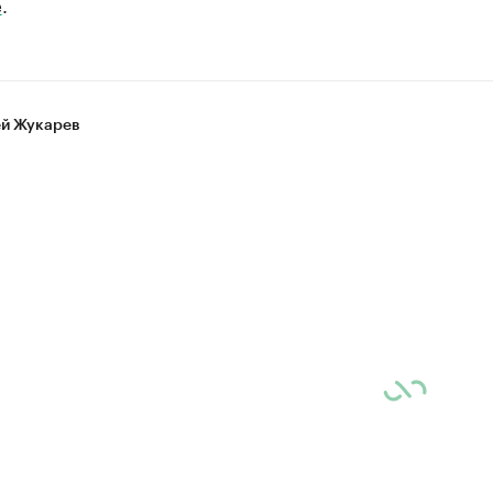
е
.
й Жукарев