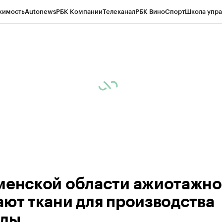
жимость
Autonews
РБК Компании
Телеканал
РБК Вино
Спорт
Школа упра
ипто
РБК Бизнес-среда
Дискуссионный клуб
Исследования
Кредитные 
Экономика
Бизнес
Технологии и медиа
Финансы
Рынок наличной валю
менской области ажиотажно
ают ткани для производства
жды