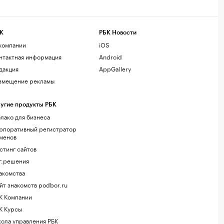
К
РБК Новости
компании
iOS
нтактная информация
Android
дакция
AppGallery
змещение рекламы
угие продукты РБК
лако для бизнеса
рпоративный регистратор
менов
стинг сайтов
г.решения
акомства
йт знакомств podbor.ru
К Компании
К Курсы
ола управления РБК