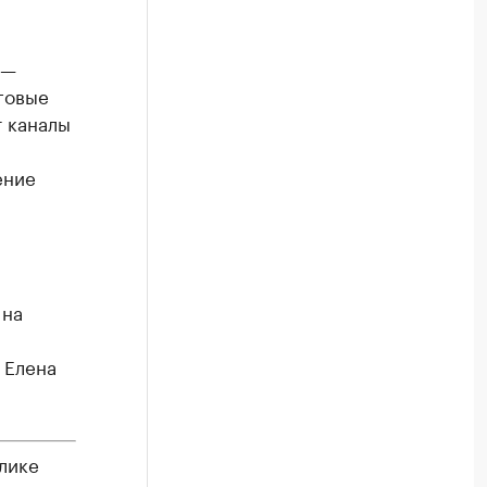
 —
говые
 каналы
ение
 на
 Елена
лике