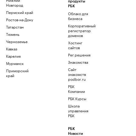
продукты
Новгород
РБК
Пермский край
Облако для
бизнеса
Ростов-на-Дону
Корпоративный
Татарстан
регистратор
Тюмень
доменов
Черноземье
Хостинг
сайтов
Кавказ
Рег.решения
Карелия
Знакомства
Мурманск
Сайт
Приморский
знакомств
край
podbor.ru
РБК
Компании
РБК Курсы
Школа
управления
РБК
РБК
Новости