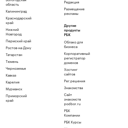
Редакция
область
Размещение
Калининград
рекламы
Краснодарский
край
Другие
Нижний
продукты
Новгород
РБК
Пермский край
Облако для
бизнеса
Ростов-на-Дону
Корпоративный
Татарстан
регистратор
Тюмень
доменов
Черноземье
Хостинг
сайтов
Кавказ
Рег.решения
Карелия
Знакомства
Мурманск
Сайт
Приморский
знакомств
край
podbor.ru
РБК
Компании
РБК Курсы