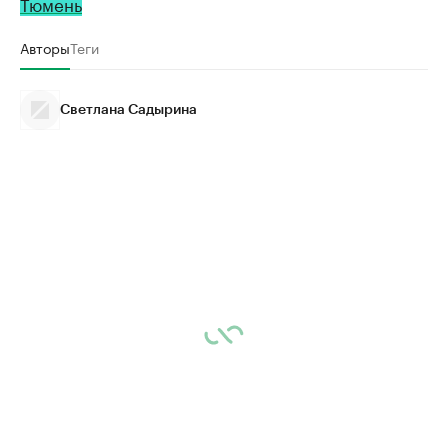
Тюмень
Авторы
Теги
Светлана Садырина