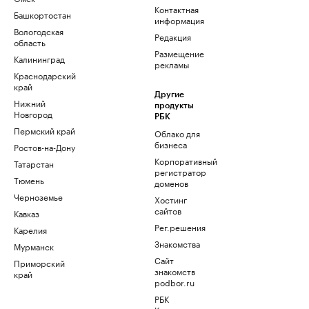
Контактная
Башкортостан
информация
Вологодская
Редакция
область
Размещение
Калининград
рекламы
Краснодарский
край
Другие
Нижний
продукты
Новгород
РБК
Пермский край
Облако для
бизнеса
Ростов-на-Дону
Корпоративный
Татарстан
регистратор
Тюмень
доменов
Черноземье
Хостинг
сайтов
Кавказ
Рег.решения
Карелия
Знакомства
Мурманск
Сайт
Приморский
знакомств
край
podbor.ru
РБК