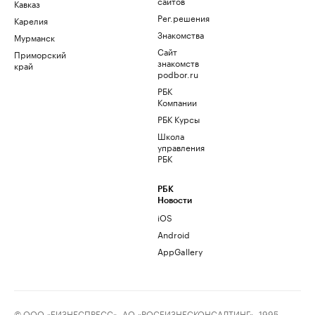
сайтов
Кавказ
Рег.решения
Карелия
Знакомства
Мурманск
Сайт
Приморский
знакомств
край
podbor.ru
РБК
Компании
РБК Курсы
Школа
управления
РБК
РБК
Новости
iOS
Android
AppGallery
© ООО «БИЗНЕСПРЕСС», АО «РОСБИЗНЕСКОНСАЛТИНГ», 1995–