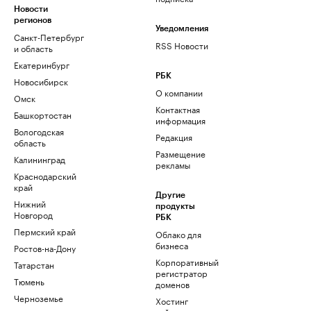
Новости
регионов
Уведомления
Санкт-Петербург
RSS Новости
и область
Екатеринбург
РБК
Новосибирск
О компании
Омск
Контактная
Башкортостан
информация
Вологодская
Редакция
область
Размещение
Калининград
рекламы
Краснодарский
край
Другие
Нижний
продукты
Новгород
РБК
Пермский край
Облако для
бизнеса
Ростов-на-Дону
Корпоративный
Татарстан
регистратор
Тюмень
доменов
Черноземье
Хостинг