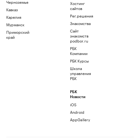
Черноземье
Хостинг
сайтов
Кавказ
Рег.решения
Карелия
Знакомства
Мурманск
Сайт
Приморский
знакомств
край
podbor.ru
РБК
Компании
РБК Курсы
Школа
управления
РБК
РБК
Новости
iOS
Android
AppGallery