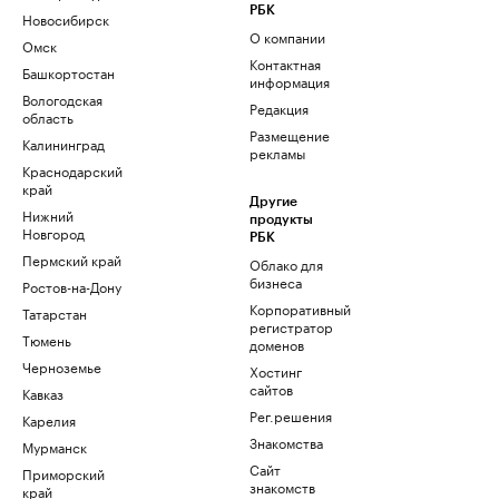
РБК
Новосибирск
О компании
Омск
Контактная
Башкортостан
информация
Вологодская
Редакция
область
Размещение
Калининград
рекламы
Краснодарский
край
Другие
Нижний
продукты
Новгород
РБК
Пермский край
Облако для
бизнеса
Ростов-на-Дону
Корпоративный
Татарстан
регистратор
Тюмень
доменов
Черноземье
Хостинг
сайтов
Кавказ
Рег.решения
Карелия
Знакомства
Мурманск
Сайт
Приморский
знакомств
край