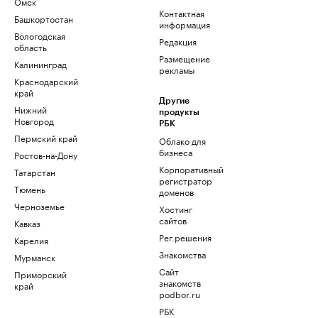
Омск
Контактная
Башкортостан
информация
Вологодская
Редакция
область
Размещение
Калининград
рекламы
Краснодарский
край
Другие
Нижний
продукты
Новгород
РБК
Пермский край
Облако для
бизнеса
Ростов-на-Дону
Корпоративный
Татарстан
регистратор
Тюмень
доменов
Черноземье
Хостинг
сайтов
Кавказ
Рег.решения
Карелия
Знакомства
Мурманск
Сайт
Приморский
знакомств
край
podbor.ru
РБК