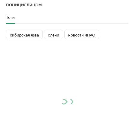
пенициллином.
Теги
сибирская язва
олени
новости ЯНАО