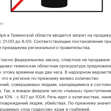
ay
бря в Тюменской области вводится запрет на продажу
с 21:00 до 8:00. Соответствующее постановление пр
 президиума регионального правительства.
гласно федеральному закону, спиртное не продавали
 однако тюменская областная прокуратура предложил
к этому времени еще два часа. В надзорном ведомст
 что в регионе по-прежнему велико количество
ений, совершаемых людьми, находящимися в состоян
. Так, в январе-феврале число «пьяных» преступлени
а 10% - с 927 до 1024. Речь идет о хулиганствах, нан
 повреждений людям, убийствах. По-прежнему значит
ершаемых «под градусом» краж и грабежей.