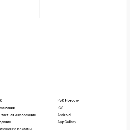
К
РБК Новости
компании
iOS
нтактная информация
Android
дакция
AppGallery
змещение рекламы