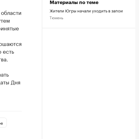
Материалы по теме
Жители Югры начали уходить в запои
 области
Тюмень
утем
ринятые
ершаются
о есть
ва.
вать
даты Дня
ое