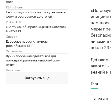
поле
РБК и Stone
«По резул
Гастрогиды по России: от аутентичных
иницииро
ферм и ресторанов до отелей
переноса 
РБК и РСХБ
«Балтика» обыграла «Крылья Советов»
меры пре
в матче РПЛ
безопасн
Спорт
лицами в 
Евросоюз нарастил импорт
российского СПГ
после 23 
Экономика
Вучич пообещал сделать все для
Добавим, 
помощи Украине на «европейском
пути»
алкоголь,
Политика
знаний и 
Загрузить еще
Теги
алкоголь