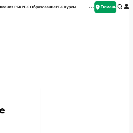
Тюмень
вления РБК
РБК Образование
РБК Курсы
рейтинги
Франшизы
Газета
Спецпроекты СПб
ты
е