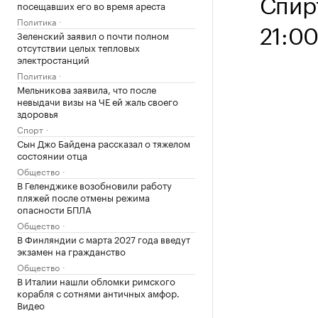
Спирт
посещавших его во время ареста
Политика
21:0
Зеленский заявил о почти полном
отсутствии целых тепловых
электростанций
Политика
Мельникова заявила, что после
невыдачи визы на ЧЕ ей жаль своего
здоровья
Спорт
Сын Джо Байдена рассказал о тяжелом
состоянии отца
Общество
В Геленджике возобновили работу
пляжей после отмены режима
опасности БПЛА
Общество
В Финляндии с марта 2027 года введут
экзамен на гражданство
Общество
В Италии нашли обломки римского
корабля с сотнями античных амфор.
Видео