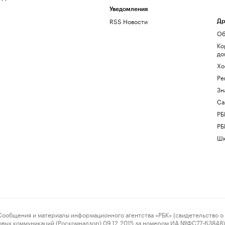
Уведомления
RSS Новости
Др
Об
Ко
до
Хо
Ре
Зн
Са
РБ
РБ
Шк
ения и материалы информационного агентства «РБК» (свидетельство о 
овых коммуникаций (Роскомнадзор) 09.12.2015 за номером ИА №ФС77-63848) 