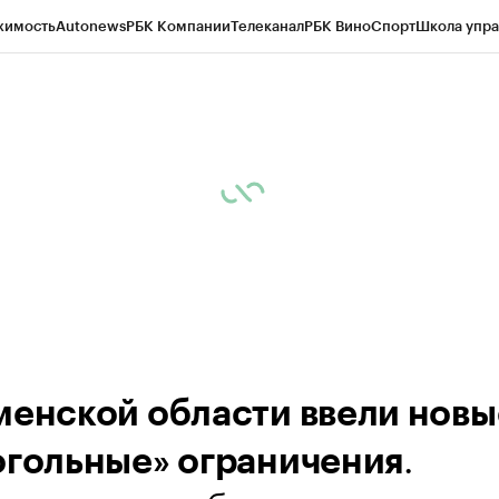
жимость
Autonews
РБК Компании
Телеканал
РБК Вино
Спорт
Школа упра
ипто
РБК Бизнес-среда
Дискуссионный клуб
Исследования
Кредитные 
Экономика
Бизнес
Технологии и медиа
Финансы
Рынок наличной валю
менской области ввели новы
.
огольные» ограничения