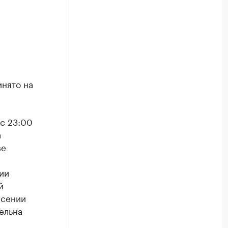
инято на
 с 23:00
а
ве
ии
й
есении
ельна