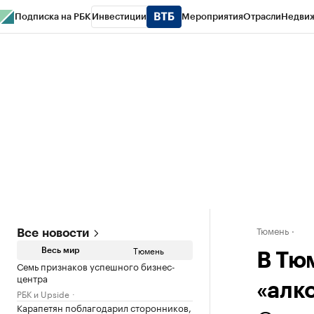
Подписка на РБК
Инвестиции
Мероприятия
Отрасли
Недви
РБК Life
Тренды
Визионеры
Национальные проекты
Город
Стиль
Кр
Конференции СПб
Спецпроекты
Проверка контрагентов
Политика
Тюмень
Все новости
Тюмень
Весь мир
В Тю
Семь признаков успешного бизнес-
центра
«алк
РБК и Upside
Карапетян поблагодарил сторонников,