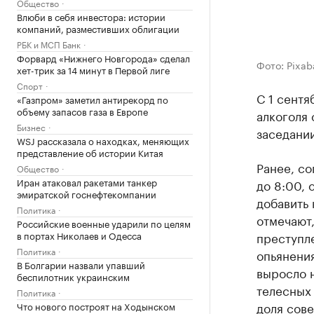
Общество
Влюби в себя инвестора: истории
компаний, разместивших облигации
РБК и МСП Банк
Форвард «Нижнего Новгорода» сделал
Фото: Pixab
хет-трик за 14 минут в Первой лиге
Спорт
С 1 сентя
«Газпром» заметил антирекорд по
объему запасов газа в Европе
алкоголя 
Бизнес
заседании
WSJ рассказала о находках, меняющих
представление об истории Китая
Ранее, со
Общество
Иран атаковал ракетами танкер
до 8:00,
эмиратской госнефтекомпании
добавить 
Политика
отмечают,
Российские военные ударили по целям
в портах Николаев и Одесса
преступл
Политика
опьянения
В Болгарии назвали упавший
выросло н
беспилотник украинским
телесных
Политика
доля сов
Что нового построят на Ходынском