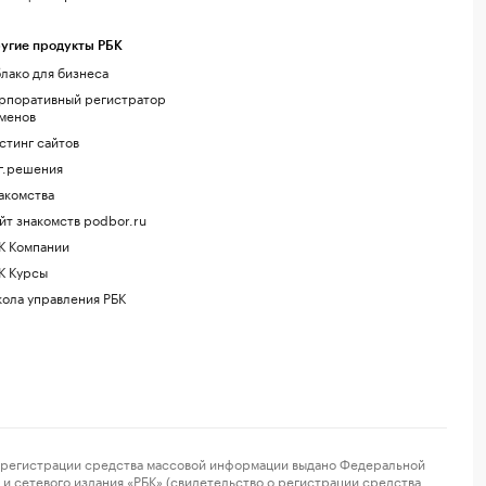
угие продукты РБК
лако для бизнеса
рпоративный регистратор
менов
стинг сайтов
г.решения
акомства
йт знакомств podbor.ru
К Компании
К Курсы
ола управления РБК
регистрации средства массовой информации выдано Федеральной
и сетевого издания «РБК» (свидетельство о регистрации средства