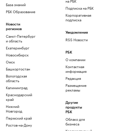
на РБК
База знаний
Подписка на РБК
РБК Образование
Корпоративная
подписка
Новости
регионов
Уведомления
Санкт-Петербург
RSS Новости
и область
Екатеринбург
РБК
Новосибирск
О компании
Омск
Контактная
Башкортостан
информация
Вологодская
Редакция
область
Размещение
Калининград
рекламы
Краснодарский
край
Другие
Нижний
продукты
Новгород
РБК
Пермский край
Облако для
бизнеса
Ростов-на-Дону
Корпоративный