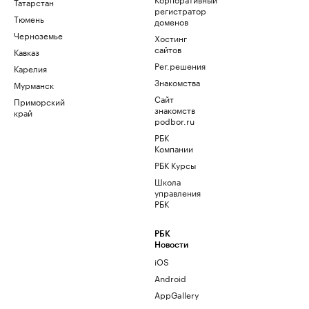
Татарстан
регистратор
Тюмень
доменов
Черноземье
Хостинг
сайтов
Кавказ
Рег.решения
Карелия
Знакомства
Мурманск
Сайт
Приморский
знакомств
край
podbor.ru
РБК
Компании
РБК Курсы
Школа
управления
РБК
РБК
Новости
iOS
Android
AppGallery