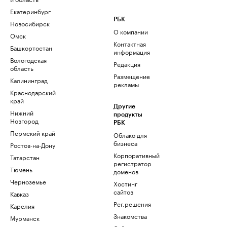
Екатеринбург
РБК
Новосибирск
О компании
Омск
Контактная
Башкортостан
информация
Вологодская
Редакция
область
Размещение
Калининград
рекламы
Краснодарский
край
Другие
Нижний
продукты
Новгород
РБК
Пермский край
Облако для
бизнеса
Ростов-на-Дону
Корпоративный
Татарстан
регистратор
Тюмень
доменов
Черноземье
Хостинг
сайтов
Кавказ
Рег.решения
Карелия
Знакомства
Мурманск