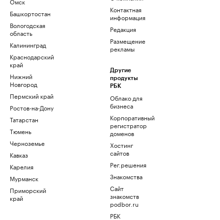
Омск
Контактная
Башкортостан
информация
Вологодская
Редакция
область
Размещение
Калининград
рекламы
Краснодарский
край
Другие
Нижний
продукты
Новгород
РБК
Пермский край
Облако для
бизнеса
Ростов-на-Дону
Корпоративный
Татарстан
регистратор
Тюмень
доменов
Черноземье
Хостинг
сайтов
Кавказ
Рег.решения
Карелия
Знакомства
Мурманск
Сайт
Приморский
знакомств
край
podbor.ru
РБК