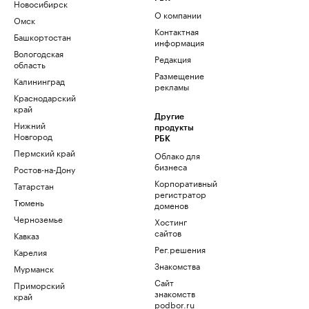
Новосибирск
О компании
Омск
Контактная
Башкортостан
информация
Вологодская
Редакция
область
Размещение
Калининград
рекламы
Краснодарский
край
Другие
Нижний
продукты
Новгород
РБК
Пермский край
Облако для
бизнеса
Ростов-на-Дону
Корпоративный
Татарстан
регистратор
Тюмень
доменов
Черноземье
Хостинг
сайтов
Кавказ
Рег.решения
Карелия
Знакомства
Мурманск
Сайт
Приморский
знакомств
край
podbor.ru