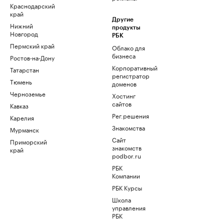
Краснодарский
край
Другие
Нижний
продукты
Новгород
РБК
Пермский край
Облако для
бизнеса
Ростов-на-Дону
Корпоративный
Татарстан
регистратор
Тюмень
доменов
Черноземье
Хостинг
сайтов
Кавказ
Рег.решения
Карелия
Знакомства
Мурманск
Сайт
Приморский
знакомств
край
podbor.ru
РБК
Компании
РБК Курсы
Школа
управления
РБК