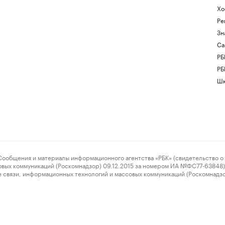
Хо
Ре
Зн
Са
РБ
РБ
Шк
ения и материалы информационного агентства «РБК» (свидетельство о 
овых коммуникаций (Роскомнадзор) 09.12.2015 за номером ИА №ФС77-63848) 
 связи, информационных технологий и массовых коммуникаций (Роскомнадз