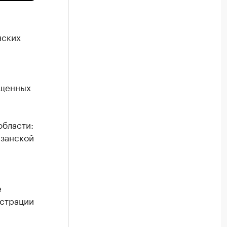
нских
ещенных
области:
азанской
е
истрaции