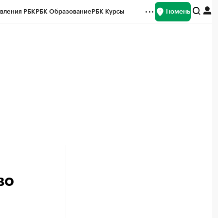
Тюмень
вления РБК
РБК Образование
РБК Курсы
рейтинги
Франшизы
Газета
Спецпроекты СПб
ты
во