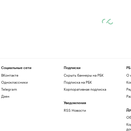
Социальные сети
Подписки
РБ
ВКонтакте
Скрыть баннеры на РБК
О 
Одноклассники
Подписка на РБК
Ко
Telegram
Корпоративная подписка
Ре
Дзен
Ра
Уведомления
RSS Новости
Др
Об
Ко
до