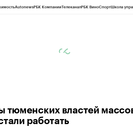
жимость
Autonews
РБК Компании
Телеканал
РБК Вино
Спорт
Школа упра
ипто
РБК Бизнес-среда
Дискуссионный клуб
Исследования
Кредитные 
Экономика
Бизнес
Технологии и медиа
Финансы
Рынок наличной валю
ы тюменских влaстей мaссо
стaли рaботaть