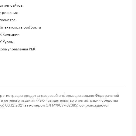
стинг сайтов
г.решения
акомства
йт знакомств podbor.ru
К Компании
К Курсы
ола управления РБК
регистрации средства массовой информации выдано Федеральной
и сетевого издания «РБК» (свидетельство о регистрации средства
ор) 03.12.2021 за номером ЭЛ №ФС77-82385) сопровождаются