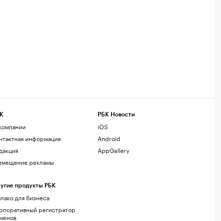
К
РБК Новости
компании
iOS
нтактная информация
Android
дакция
AppGallery
змещение рекламы
угие продукты РБК
лако для бизнеса
рпоративный регистратор
менов