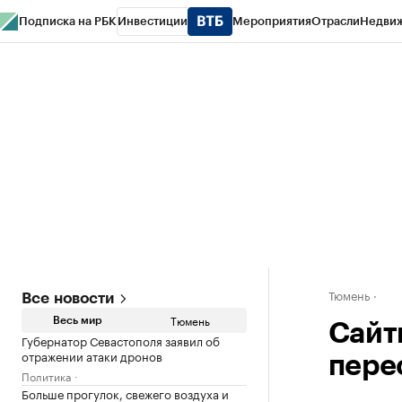
Подписка на РБК
Инвестиции
Мероприятия
Отрасли
Недви
РБК Life
Тренды
Визионеры
Национальные проекты
Город
Стиль
Кр
Конференции СПб
Спецпроекты
Проверка контрагентов
Политика
Тюмень
Все новости
Тюмень
Весь мир
Сaйт
Губернатор Севастополя заявил об
отражении атаки дронов
пере
Политика
Больше прогулок, свежего воздуха и