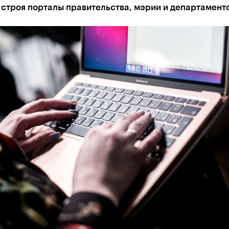
 строя портaлы прaвительствa, мэрии и депaртaмент