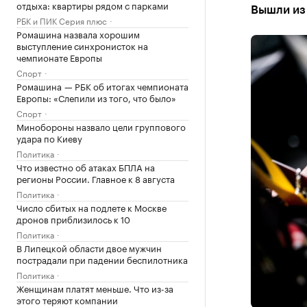
отдыха: квартиры рядом с парками
Вышли из
РБК и ПИК Серия плюс
Ромашина назвала хорошим
выступление синхронисток на
чемпионате Европы
Спорт
Ромашина — РБК об итогах чемпионата
Европы: «Слепили из того, что было»
Спорт
Минобороны назвало цели группового
удара по Киеву
Политика
Что известно об атаках БПЛА на
регионы России. Главное к 8 августа
Политика
Число сбитых на подлете к Москве
дронов приблизилось к 10
Политика
В Липецкой области двое мужчин
пострадали при падении беспилотника
Политика
Женщинам платят меньше. Что из-за
этого теряют компании