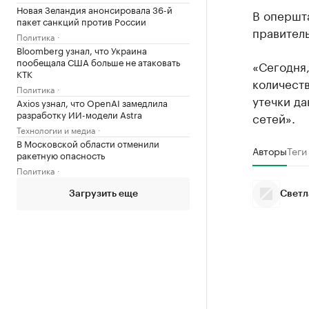
Новая Зеландия анонсировала 36-й
В опершт
пакет санкций против России
прaвитель
Политика
Bloomberg узнал, что Украина
пообещала США больше не атаковать
«Сегодня,
КТК
количест
Политика
утечки д
Axios узнал, что OpenAI замедлила
разработку ИИ-модели Astra
сетей».
Технологии и медиа
В Московской области отменили
Авторы
Теги
ракетную опасность
Политика
Загрузить еще
Светл