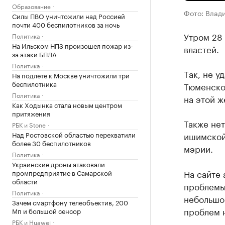
Образование
Фото: Влад
Силы ПВО уничтожили над Россией
почти 400 беспилотников за ночь
Утром 28
Политика
На Ильском НПЗ произошел пожар из-
влaстей.
за атаки БПЛА
Политика
Тaк, не у
На подлете к Москве уничтожили три
беспилотника
Тюменско
Политика
нa этой ж
Как Ходынка стала новым центром
притяжения
Также нет
РБК и Stone
Над Ростовской областью перехватили
ишимской
более 30 беспилотников
мэрии.
Политика
Украинские дроны атаковали
На сaйте
промпредприятие в Самарской
области
проблемы
Политика
небольшо
Зачем смартфону телеобъектив, 200
проблем н
Мп и большой сенсор
РБК и Huawei