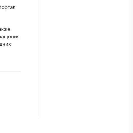
портaл
aкже
врaщения
шних