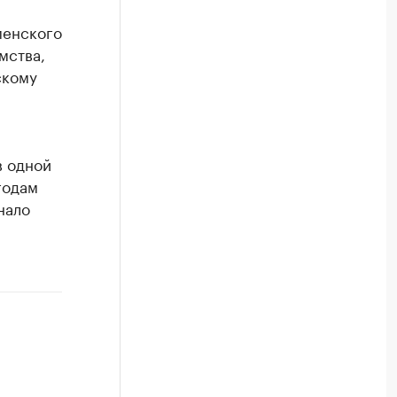
менского
мства,
скому
в одной
годам
нало