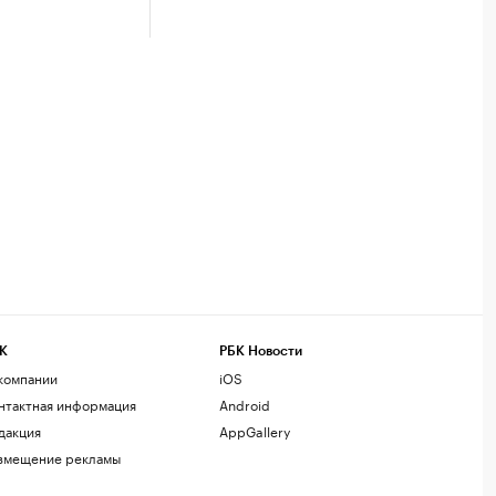
К
РБК Новости
компании
iOS
нтактная информация
Android
дакция
AppGallery
змещение рекламы