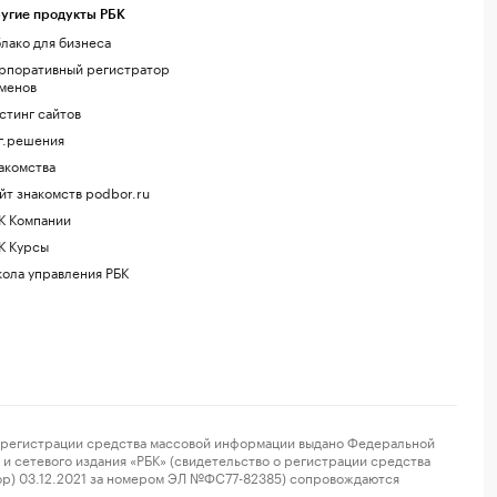
угие продукты РБК
лако для бизнеса
рпоративный регистратор
менов
стинг сайтов
г.решения
акомства
йт знакомств podbor.ru
К Компании
К Курсы
ола управления РБК
регистрации средства массовой информации выдано Федеральной
и сетевого издания «РБК» (свидетельство о регистрации средства
ор) 03.12.2021 за номером ЭЛ №ФС77-82385) сопровождаются