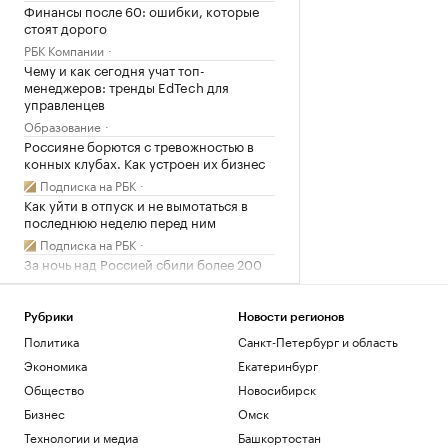
Финансы после 60: ошибки, которые
стоят дорого
РБК Компании
Чему и как сегодня учат топ-
менеджеров: тренды EdTech для
управленцев
Образование
Россияне борются с тревожностью в
конных клубах. Как устроен их бизнес
Подписка на РБК
Как уйти в отпуск и не вымотаться в
последнюю неделю перед ним
Подписка на РБК
За ночь над Россией сбили более 200
дронов
Политика
Рубрики
Новости регионов
Загрузить еще
Политика
Санкт-Петербург и область
Экономика
Екатеринбург
Общество
Новосибирск
Бизнес
Омск
Технологии и медиа
Башкортостан