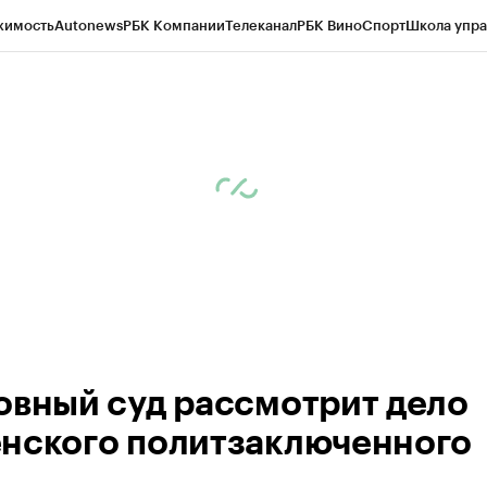
жимость
Autonews
РБК Компании
Телеканал
РБК Вино
Спорт
Школа упра
ипто
РБК Бизнес-среда
Дискуссионный клуб
Исследования
Кредитные 
Экономика
Бизнес
Технологии и медиа
Финансы
Рынок наличной валю
овный суд рассмотрит дело
нского политзаключенного