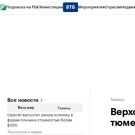
Подписка на РБК
Инвестиции
Мероприятия
Отрасли
Недви
РБК Life
Тренды
Визионеры
Национальные проекты
Город
Стиль
Кр
Конференции СПб
Спецпроекты
Проверка контрагентов
Политика
Тюмень
Все новости
Тюмень
Весь мир
Верх
OpenAI выпустит умную колонку в
форме пончика стоимостью более
тюме
$300
Технологии и медиа