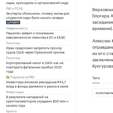
сыры, крокодилы и органический сидр
РБК и РСХБ
Верховны
Эксперты объяснили, почему жилье для
блогера А
студентов надо было искать «вчера»
заседание
РАДИО
времени)
Недвижимость
Пашинян заявил о понимании
невозможности членства в ЕС и ЕАЭС
Алексею 
Политика
оправдан
Иран предложил запретить проход
судов США через Ормузский пролив
из его ст
Политика
заключен
Корпоративный налог в ОАЭ: как не
Кунгуров
повторить фатальные ошибки 2025
года
Подписка на РБК
Теги
Инвесторы вложили рекордные ₽33,7
млрд в фонды денежного рынка в июле
Инвестиции
политзакл
В результате нападений на
криптоинвесторов украдено $30 млн с
начала года
Крипто