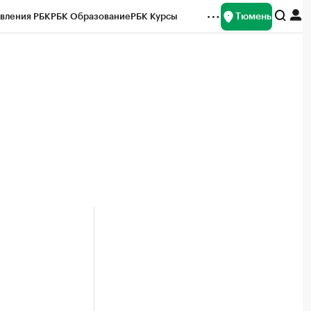
Тюмень
вления РБК
РБК Образование
РБК Курсы
рейтинги
Франшизы
Газета
Спецпроекты СПб
ты