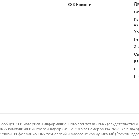
RSS Новости
Др
Об
Ко
до
Хо
Ре
Зн
Са
РБ
РБ
Шк
ения и материалы информационного агентства «РБК» (свидетельство о 
овых коммуникаций (Роскомнадзор) 09.12.2015 за номером ИА №ФС77-63848) 
 связи, информационных технологий и массовых коммуникаций (Роскомнадз