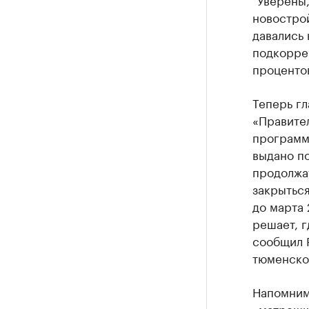
новостро
давались 
подкоррек
процентов
Теперь гл
«Правите
программ
выдано по
продолжат
закрыться
до марта 
решает, г
сообщил 
тюменско
Напомним
«матрешки