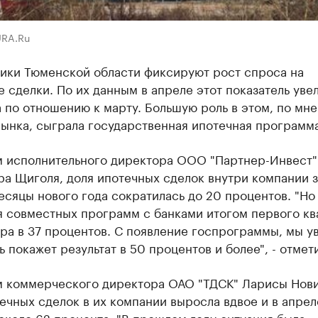
URA.Ru
ики Тюменской области фиксируют рост спроса на
 сделки. По их данным в апреле этот показатель уве
а по отношению к марту. Большую роль в этом, по мн
ынка, сыграла государственная ипотечная программа
м исполнительного директора ООО "Партнер-Инвест"
а Щиголя, доля ипотечных сделок внутри компании з
сяцы нового года сократилась до 20 процентов. "Но
я совместных программ с банками итогом первого кв
ра в 37 процентов. С появление госпрограммы, мы у
ь покажет результат в 50 процентов и более", - отмети
м коммерческого директора ОАО "ТДСК" Ларисы Нови
ечных сделок в их компании выросла вдвое и в апрел
около 62 процента. "В прошлом году ситуация была