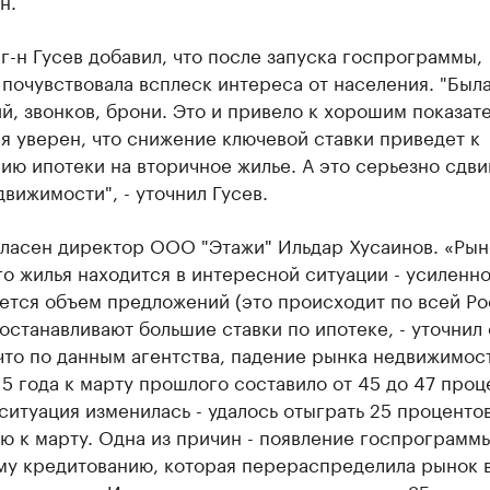
г-н Гусев добавил, что после запуска госпрограммы,
почувствовала всплеск интереса от населения. "Была
, звонков, брони. Это и привело к хорошим показат
я уверен, что снижение ключевой ставки приведет к
ю ипотеки на вторичное жилье. А это серьезно сдви
вижимости", - уточнил Гусев.
гласен директор ООО "Этажи" Ильдар Хусаинов. «Рын
о жилья находится в интересной ситуации - усиленн
ется объем предложений (это происходит по всей Ро
останавливают большие ставки по ипотеке, - уточнил 
что по данным агентства, падение рынка недвижимос
5 года к марту прошлого составило от 45 до 47 проце
ситуация изменилась - удалось отыграть 25 проценто
 к марту. Одна из причин - появление госпрограмм
му кредитованию, которая перераспределила рынок 
овостроек. И этот рынок в апреле вырос на 35 проце