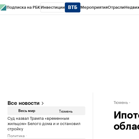
Подписка на РБК
Инвестиции
Мероприятия
Отрасли
Недви
РБК Life
Тренды
Визионеры
Национальные проекты
Город
Стиль
Кр
Конференции СПб
Спецпроекты
Проверка контрагентов
Политика
Тюмень
Все новости
Тюмень
Весь мир
Ипот
Суд назвал Трампа «временным
жильцом» Белого дома и и остановил
обла
стройку
Политика