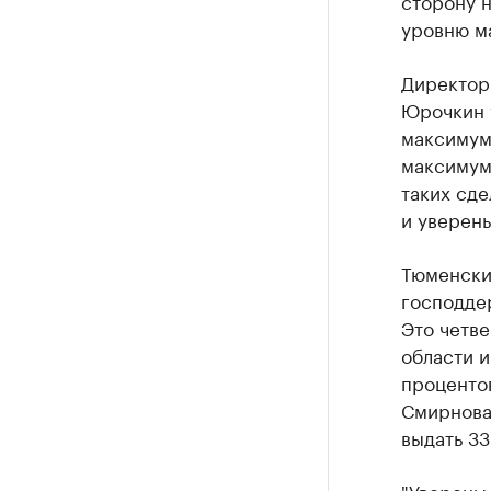
уровню м
Директор
Юрочкин у
максимум 
максимум 
таких сде
и уверены
Тюменски
господдер
Это четве
области и
проценто
Смирнова,
выдать 33
"Уверены,