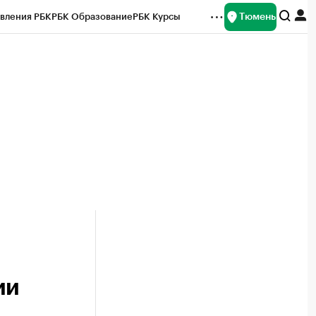
Тюмень
вления РБК
РБК Образование
РБК Курсы
рейтинги
Франшизы
Газета
Спецпроекты СПб
ты
ии