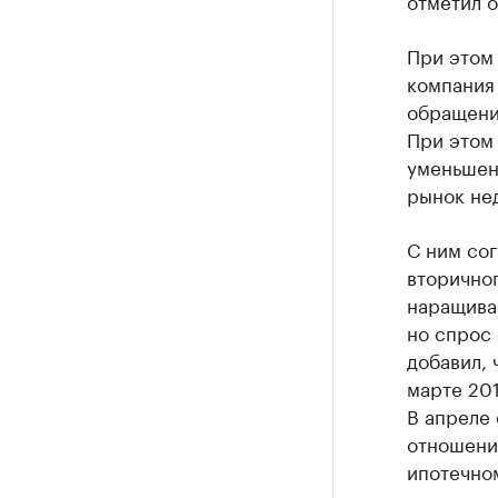
При этом 
компания 
обращений
При этом 
уменьшени
рынок нед
С ним со
вторичног
наращива
но спрос 
добавил, 
марте 201
В апреле 
отношению
ипотечно
сторону н