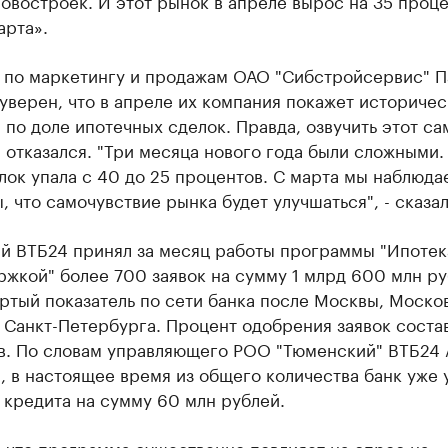
арта».
 по маркетингу и продажам ОАО "Сибстройсервис" П
верен, что в апреле их компания покажет историче
по доле ипотечных сделок. Правда, озвучить этот с
отказался. "Три месяца нового года были сложными.
лок упала с 40 до 25 процентов. С марта мы наблюда
, что самочувствие рынка будет улучшаться", - сказал
й ВТБ24 принял за месяц работы программы "Ипотек
жкой" более 700 заявок на сумму 1 млрд 600 млн ру
ртый показатель по сети банка после Москвы, Моско
 Санкт-Петербурга. Процент одобрения заявок соста
в. По словам управляющего РОО "Тюменский" ВТБ24
 в настоящее время из общего количества банк уже 
 кредита на сумму 60 млн рублей.
 что программа существенно повлияет на спрос на