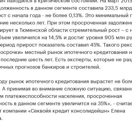
олженность в данном сегменте составила 233,5 млрд
ост с начала года - не более 0,13%. Это минимальный
ние несколько лет. При этом просроченная задолжен
ирует в Тюменской области стремительный рост – с 
бъем увеличился на 14,5% и достиг уровня 905 млн ру
ериод прирост показатель составил 45%. Такого рек
росрочки» местный рынок ипотечного кредитования 
последние шесть лет. Есть эксперты, которые не ра
ичных прогнозов банкиров и строителей.
оду рынок ипотечного кредитования вырастет не бол
. А принимая во внимание сложную ситуацию, связан
м платежеспособности населения, просроченная
ость в данном сегменте увеличится на 35%», - счита
т компании «Секвойя кредит консолидейшн» Елена
.