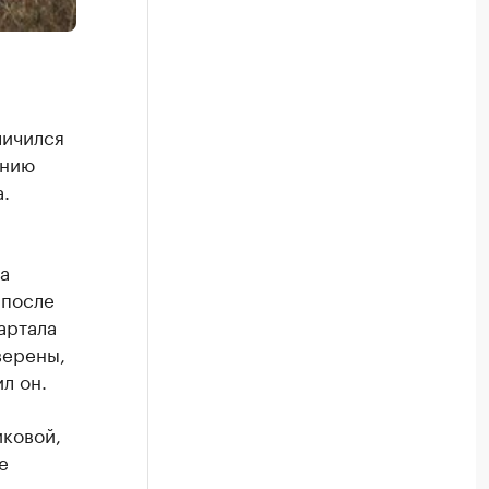
личился
ению
.
а
 после
артала
верены,
л он.
ковой,
е