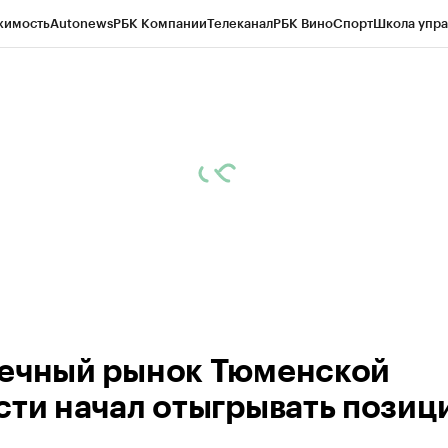
жимость
Autonews
РБК Компании
Телеканал
РБК Вино
Спорт
Школа упра
ипто
РБК Бизнес-среда
Дискуссионный клуб
Исследования
Кредитные 
Экономика
Бизнес
Технологии и медиа
Финансы
Рынок наличной валю
ечный рынок Тюменской
сти начал отыгрывать позиц