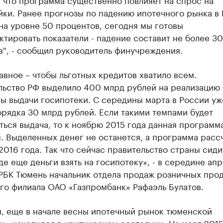
йки. Ранее прогнозы по падению ипотечного рынка в
на уровне 50 процентов, сегодня мы готовы
тировать показатели - падение составит не более 30
", - сообщил руководитель финучреждения.
авное – чтобы льготных кредитов хватило всем.
льство РФ выделило 400 млрд рублей на реализацию
ы выдачи госипотеки. С середины марта в России уж
рядка 30 млрд рублей. Если такими темпами будет
ься выдача, то к ноябрю 2015 года данная программ
. Выделенных денег не останется, а программа расс
2016 года. Так что сейчас правительство страны сиди
де еще деньги взять на госипотеку», - в середине ап
РБК Тюмень начальник отдела продаж розничных прод
го филиала ОАО «Газпромбанк» Рафаэль Булатов.
, еще в начале весны ипотечный рынок тюменской
» находился в критическом состоянии. На март 2015