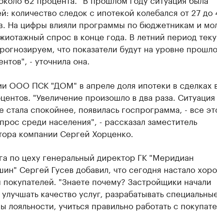
: количество следок с ипотекой колебался от 27 до 
в. На цифры влияли программы по бюджетникам и м
жиотажный спрос в конце года. В летний период тек
рогнозируем, что показатели будут на уровне прошло
ентов", - уточнила она.
ии ООО ПСК "ДОМ" в апреле доля ипотеки в сделках 
центов. "Увеличение произошло в два раза. Ситуация
 стала спокойнее, появилась госпрограмма, - все эт
прос среди населения", - рассказал заместитель
тора компании Сергей Хорценко.
га по цеху генеральный директор ГК "Меридиан
ин" Сергей Гусев добавил, что сегодня настало хор
 покупателей. "Знаете почему? Застройщики начали
 улучшать качество услуг, разрабатывать специальны
 лояльности, учиться правильно работать с покупате
н.