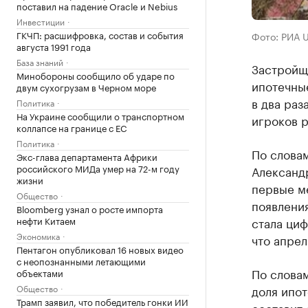
поставил на падение Oracle и Nebius
Инвестиции
ГКЧП: расшифровка, состав и события
Фото: РИА 
августа 1991 года
База знаний
Застройщ
Минобороны сообщило об ударе по
ипотечные
двум сухогрузам в Черном море
в два раз
Политика
На Украине сообщили о транспортном
игроков р
коллапсе на границе с ЕС
Политика
По слова
Экс-глава департамента Африки
российского МИДа умер на 72-м году
Александр
жизни
первые ме
Общество
появлени
Bloomberg узнал о росте импорта
стала циф
нефти Китаем
Экономика
что апрел
Пентагон опубликовал 16 новых видео
с неопознанными летающими
По слова
объектами
доля ипот
Общество
Трамп заявил, что победитель гонки ИИ
составит 