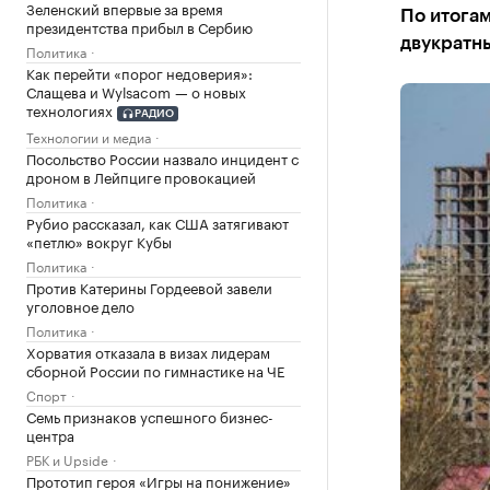
Зеленский впервые за время
По итога
президентства прибыл в Сербию
двукратны
Политика
Как перейти «порог недоверия»:
Слащева и Wylsacom — о новых
технологиях
РАДИО
Технологии и медиа
Посольство России назвало инцидент с
дроном в Лейпциге провокацией
Политика
Рубио рассказал, как США затягивают
«петлю» вокруг Кубы
Политика
Против Катерины Гордеевой завели
уголовное дело
Политика
Хорватия отказала в визах лидерам
сборной России по гимнастике на ЧЕ
Спорт
Семь признаков успешного бизнес-
центра
РБК и Upside
Прототип героя «Игры на понижение»