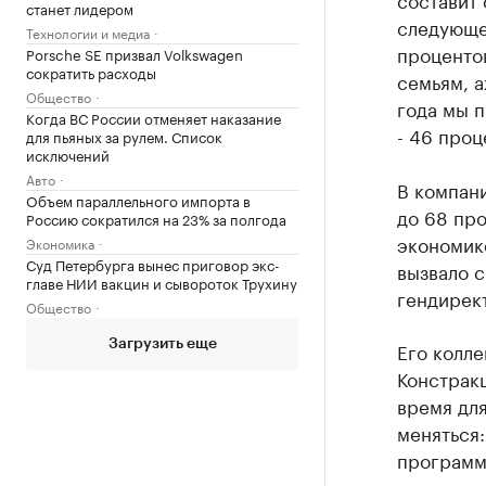
станет лидером
следующей
Технологии и медиа
проценто
Porsche SE призвал Volkswagen
сократить расходы
семьям, а
Общество
года мы п
Когда ВС России отменяет наказание
- 46 проц
для пьяных за рулем. Список
исключений
Авто
В компан
Объем параллельного импорта в
до 68 про
Россию сократился на 23% за полгода
экономике
Экономика
Суд Петербурга вынес приговор экс-
вызвало с
главе НИИ вакцин и сывороток Трухину
гендирек
Общество
Его колле
Загрузить еще
Констракш
время для
меняться:
программы
отметил о