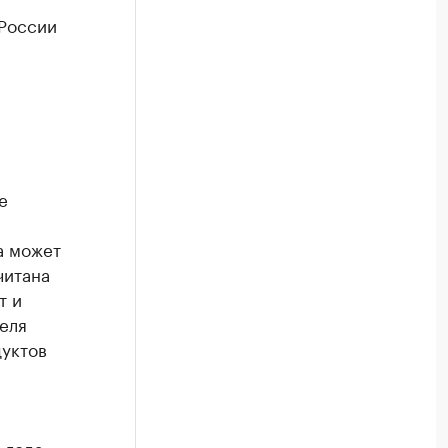
 России
е
а может
читана
т и
реля
уктов
 года,