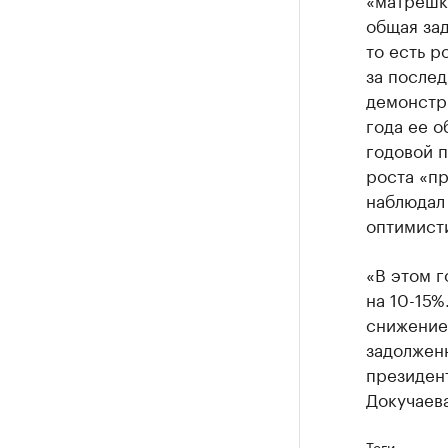
общая зад
то есть р
за послед
демонстр
года ее о
годовой п
роста «п
наблюдал 
оптимист
«В этом г
на 10-15%
снижение
задолженн
президен
Докучаева
Теги