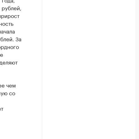
 рублей,
 прирост
ность
начала
блей. За
ордного
не
зделяют
ее чем
ную со
ет