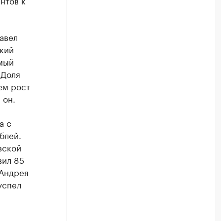
авел
ский
амый
 Доля
ем рост
 он.
а с
блей.
вской
вил 85
 Андрея
успел