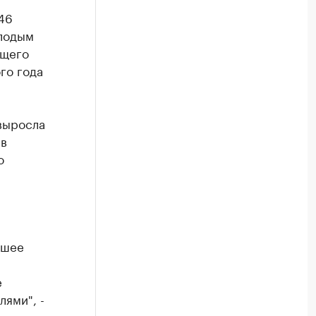
46
олодым
ущего
го года
выросла
 в
о
ошее
е
лями", -