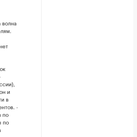
 волна
елям.
нет
ок
о
ссии),
он и
ти в
нтов. -
в по
ы по
в
нтов к