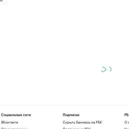
Социальные сети
Подписки
РБ
ВКонтакте
Скрыть баннеры на РБК
О 
Одноклассники
Подписка на РБК
Ко