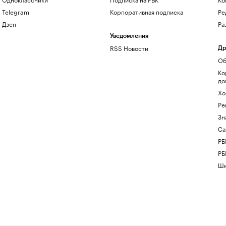
Telegram
Корпоративная подписка
Ре
Дзен
Ра
Уведомления
RSS Новости
Др
Об
Ко
до
Хо
Ре
Зн
Са
РБ
РБ
Шк