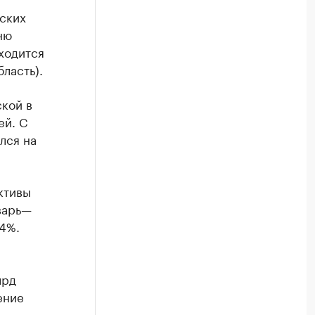
ских
ню
ходится
ласть).
ской в
ей. С
ился на
ктивы
варь—
,4%.
лрд
ение