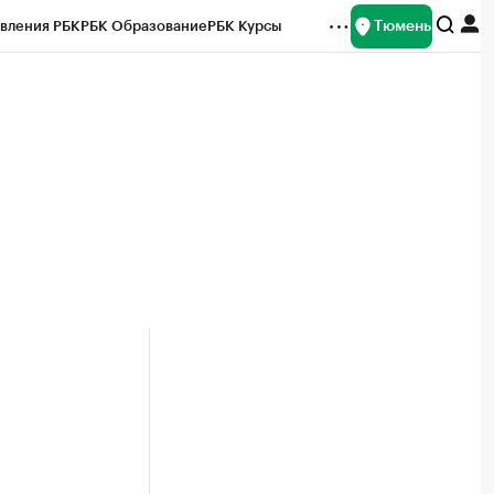
Тюмень
вления РБК
РБК Образование
РБК Курсы
рейтинги
Франшизы
Газета
Спецпроекты СПб
ты