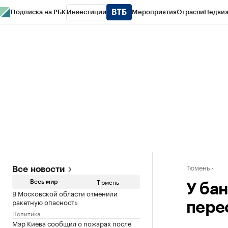
Подписка на РБК
Инвестиции
Мероприятия
Отрасли
Недви
РБК Life
Тренды
Визионеры
Национальные проекты
Город
Стиль
Кр
Конференции СПб
Спецпроекты
Проверка контрагентов
Политика
Тюмень
Все новости
Тюмень
Весь мир
У ба
В Московской области отменили
ракетную опасность
пере
Политика
Мэр Киева сообщил о пожарах после