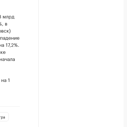
3 млрд
, в
овск)
(падение
а 17,2%.
чке
начала
на 1
гра