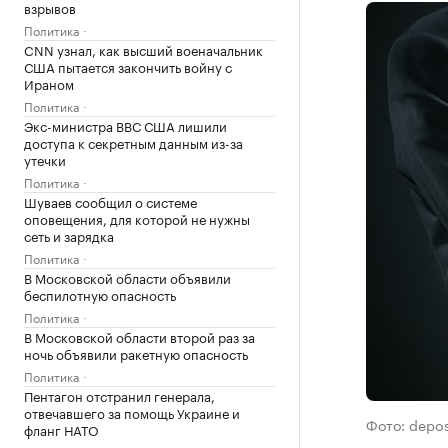
взрывов
Политика
CNN узнал, как высший военачальник
США пытается закончить войну с
Ираном
Политика
Экс-министра ВВС США лишили
доступа к секретным данным из-за
утечки
Политика
Шуваев сообщил о системе
оповещения, для которой не нужны
сеть и зарядка
Политика
В Московской области объявили
беспилотную опасность
Политика
В Московской области второй раз за
ночь объявили ракетную опасность
Политика
Пентагон отстранил генерала,
отвечавшего за помощь Украине и
Фото: depo
фланг НАТО