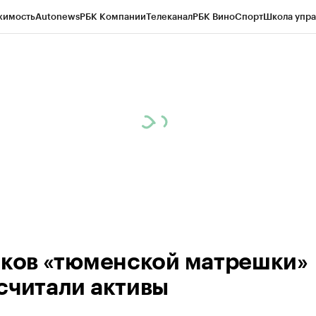
жимость
Autonews
РБК Компании
Телеканал
РБК Вино
Спорт
Школа упра
ипто
РБК Бизнес-среда
Дискуссионный клуб
Исследования
Кредитные 
Экономика
Бизнес
Технологии и медиа
Финансы
Рынок наличной валю
нков «тюменской матрешки»
считали активы