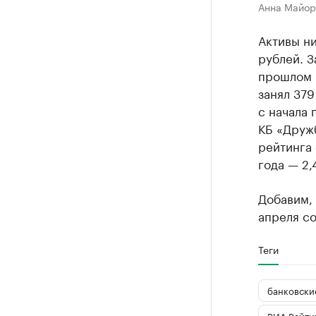
Анна Майор
Активы ни
рублей. З
прошлом 
занял 379
с начала 
КБ «Дружб
рейтинга 
года — 2,
Добавим, 
апреля со
Теги
банковски
РИА Рейти