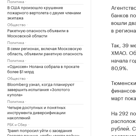
Политика
Агентств
В США произошло крушение
пожарного вертолета с двумя членами
банков по
экипажа
вошли дв
Общество
в регион
Ракетную опасность объявили в
Московской области
Политика
Так, 39 м
В семи регионах, включая Московскую
ХМАО. Объ
область, объявили ракетную опасность
начала го
Политика
«Одиссея» Нолана собрала в прокате
80,9%.
более $1 млрд
Общество
Тюменски
Bloomberg узнал, когда планируют
завершить испытания «Золотого
финансово
купола»
март пока
Политика
Четыре доступных и понятных
На 292 по
инструмента диверсификации
накоплений
расположе
РБК и Сбер
рублей. С
Трамп попросил уйти с заседания
составило
Госдепа раньше, чтобы «вести войну»