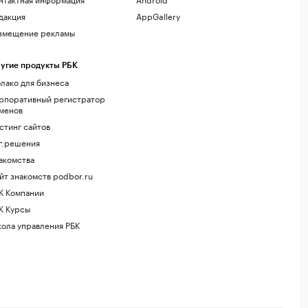
дакция
AppGallery
змещение рекламы
угие продукты РБК
лако для бизнеса
рпоративный регистратор
менов
стинг сайтов
г.решения
акомства
йт знакомств podbor.ru
К Компании
К Курсы
ола управления РБК