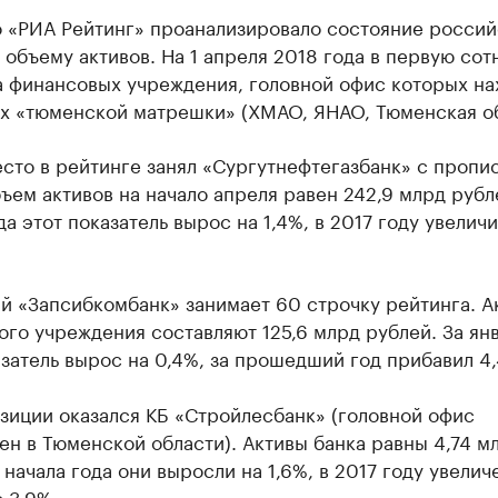
о «РИА Рейтинг» проанализировало состояние россий
 объему активов. На 1 апреля 2018 года в первую сот
а финансовых учреждения, головной офис которых на
ах «тюменской матрешки» (ХМАО, ЯНАО, Тюменская об
есто в рейтинге занял «Сургутнефтегазбанк» с пропи
ем активов на начало апреля равен 242,9 млрд рубл
да этот показатель вырос на 1,4%, в 2017 году увелич
й «Запсибкомбанк» занимает 60 строчку рейтинга. А
го учреждения составляют 125,6 млрд рублей. За ян
затель вырос на 0,4%, за прошедший год прибавил 4
зиции оказался КБ «Стройлесбанк» (головной офис
н в Тюменской области). Активы банка равны 4,74 м
 начала года они выросли на 1,6%, в 2017 году увелич
 3,9%.