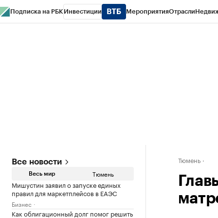
Подписка на РБК
Инвестиции
Мероприятия
Отрасли
Недви
РБК Life
Тренды
Визионеры
Национальные проекты
Город
Стиль
Кр
Конференции СПб
Спецпроекты
Проверка контрагентов
Политика
Тюмень
Все новости
Тюмень
Весь мир
Глав
Мишустин заявил о запуске единых
правил для маркетплейсов в ЕАЭС
матр
Бизнес
Как облигационный долг помог решить