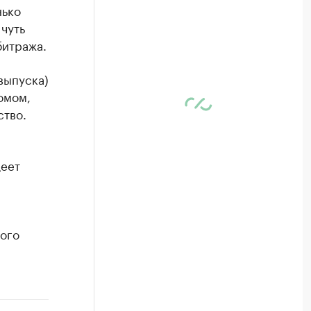
нько
 чуть
битража.
выпуска)
омом,
ство.
деет
ого