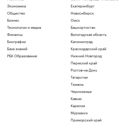
повторить фатальные ошибки 2025
Экономика
Екатеринбург
года
Общество
Новосибирск
Подписка на РБК
Бизнес
Омск
Инвесторы вложили рекордные ₽33,7
млрд в фонды денежного рынка в июле
Технологии и медиа
Башкортостан
Инвестиции
Финансы
Вологодская область
В результате нападений на
Биографии
Калининград
криптоинвесторов украдено $30 млн с
начала года
База знаний
Краснодарский край
Крипто
РБК Образование
Нижний Новгород
Финансы после 60: ошибки, которые
Пермский край
стоят дорого
Ростов-на-Дону
РБК Компании
Татарстан
Чему и как сегодня учат топ-
менеджеров: тренды EdTech для
Тюмень
управленцев
Черноземье
Образование
Кавказ
Карелия
Загрузить еще
Мурманск
Приморский край