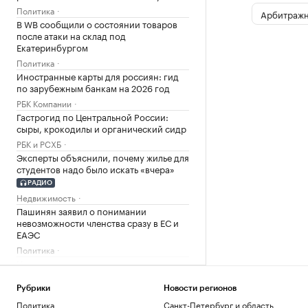
Политика
Арбитражн
В WB сообщили о состоянии товаров
после атаки на склад под
Екатеринбургом
Политика
Иностранные карты для россиян: гид
по зарубежным банкам на 2026 год
РБК Компании
Гастрогид по Центральной России:
сыры, крокодилы и органический сидр
РБК и РСХБ
Эксперты объяснили, почему жилье для
студентов надо было искать «вчера»
РАДИО
Недвижимость
Пашинян заявил о понимании
невозможности членства сразу в ЕС и
ЕАЭС
Политика
Иран предложил запретить проход
судов США через Ормузский пролив
Политика
Рубрики
Новости регионов
Корпоративный налог в ОАЭ: как не
Политика
Санкт-Петербург и область