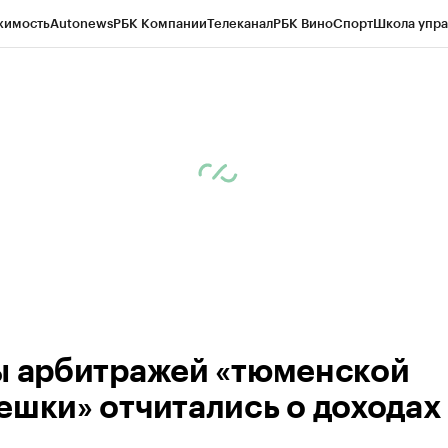
жимость
Autonews
РБК Компании
Телеканал
РБК Вино
Спорт
Школа упра
ипто
РБК Бизнес-среда
Дискуссионный клуб
Исследования
Кредитные 
Экономика
Бизнес
Технологии и медиа
Финансы
Рынок наличной валю
ы арбитражей «тюменской
ешки» отчитались о доходах