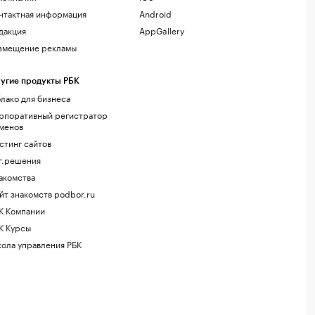
нтактная информация
Android
дакция
AppGallery
змещение рекламы
угие продукты РБК
лако для бизнеса
рпоративный регистратор
менов
стинг сайтов
г.решения
акомства
йт знакомств podbor.ru
К Компании
К Курсы
ола управления РБК