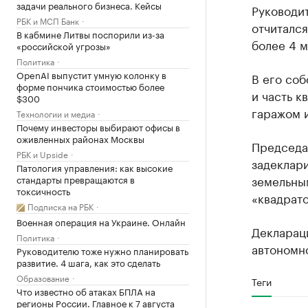
задачи реального бизнеса. Кейсы
Руководи
РБК и МСП Банк
отчитался
В кабмине Литвы поспорили из-за
более 4 м
«российской угрозы»
Политика
OpenAI выпустит умную колонку в
В его соб
форме пончика стоимостью более
и часть к
$300
гаражом и
Технологии и медиа
Почему инвесторы выбирают офисы в
оживленных районах Москвы
Председа
РБК и Upside
задеклари
Патология управления: как высокие
земельным
стандарты превращаются в
токсичность
«квадрато
Подписка на РБК
Военная операция на Украине. Онлайн
Декларац
Политика
автономно
Руководителю тоже нужно планировать
развитие. 4 шага, как это сделать
Образование
Теги
Что известно об атаках БПЛА на
регионы России. Главное к 7 августа