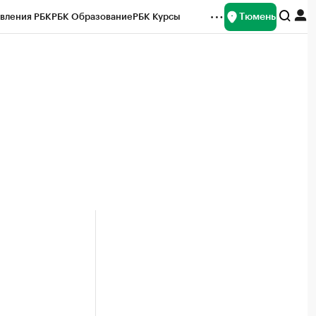
Тюмень
вления РБК
РБК Образование
РБК Курсы
рейтинги
Франшизы
Газета
Спецпроекты СПб
ты