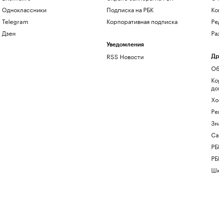
Одноклассники
Подписка на РБК
Ко
Telegram
Корпоративная подписка
Ре
Дзен
Ра
Уведомления
RSS Новости
Др
Об
Ко
до
Хо
Ре
Зн
Са
РБ
РБ
Шк