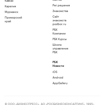
Кавказ
Рег.решения
Карелия
Знакомства
Мурманск
Сайт
Приморский
знакомств
край
podbor.ru
РБК
Компании
РБК Курсы
Школа
управления
РБК
РБК
Новости
iOS
Android
AppGallery
© ООО «БИЗНЕСПРЕСС», АО «РОСБИЗНЕСКОНСАЛТИНГ», 1995–