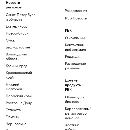
Новости
регионов
Уведомления
Санкт-Петербург
RSS Новости
и область
Екатеринбург
РБК
Новосибирск
О компании
Омск
Контактная
Башкортостан
информация
Вологодская
Редакция
область
Размещение
Калининград
рекламы
Краснодарский
край
Другие
Нижний
продукты
Новгород
РБК
Пермский край
Облако для
бизнеса
Ростов-на-Дону
Корпоративный
Татарстан
регистратор
Тюмень
доменов
Черноземье
Хостинг
сайтов