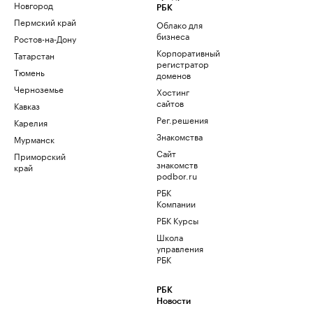
Новгород
РБК
Пермский край
Облако для
бизнеса
Ростов-на-Дону
Корпоративный
Татарстан
регистратор
Тюмень
доменов
Черноземье
Хостинг
сайтов
Кавказ
Рег.решения
Карелия
Знакомства
Мурманск
Сайт
Приморский
знакомств
край
podbor.ru
РБК
Компании
РБК Курсы
Школа
управления
РБК
РБК
Новости