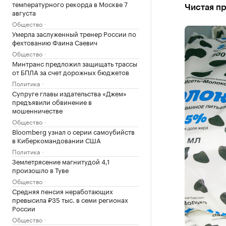
температурного рекорда в Москве 7
Чистая п
августа
Общество
Умерла заслуженный тренер России по
фехтованию Фаина Саевич
Общество
Минтранс предложил защищать трассы
от БПЛА за счет дорожных бюджетов
Политика
Супруге главы издательства «Джем»
предъявили обвинение в
мошенничестве
Общество
Bloomberg узнал о серии самоубийств
в Киберкомандовании США
Политика
Землетрясение магнитудой 4,1
произошло в Туве
Общество
Средняя пенсия неработающих
превысила ₽35 тыс. в семи регионах
России
Общество