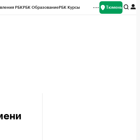
Тюмень
вления РБК
РБК Образование
РБК Курсы
рейтинги
Франшизы
Газета
Спецпроекты СПб
ты
мени