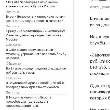
США ввели санкции в отношении
военного атташе Кубы в России
Фото: Дени
Политика
Власти Венесуэлы и оппозиция начали
Крупнейш
переговоры спустя неделю задержки
из-за дол
Политика
Прощание с олимпийским чемпионом
Иваном Едешко пройдет 7 августа в
Иск в су
Москве
службы. «
Общество
В США в аэропорту задержали
мужчину, угрожавшего взорвать бомбу
«Задолжен
на рейсе
руб. 39 ко
Общество
610 руб. 
Во Внуково предупредили о задержках
рейсов из-за грозы
сообщает
Общество
В Саудовской Аравии сообщили об 11
Однако су
пострадавших при атаках хуситов
производи
Политика
которых 
В Турции заявили, что Европа
потребовала подтверждать
происхождение газа
Изначальн