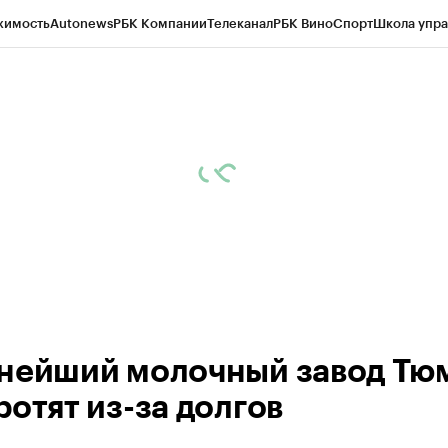
жимость
Autonews
РБК Компании
Телеканал
РБК Вино
Спорт
Школа упра
ипто
РБК Бизнес-среда
Дискуссионный клуб
Исследования
Кредитные 
Экономика
Бизнес
Технологии и медиа
Финансы
Рынок наличной валю
нейший молочный завод Тю
ротят из-за долгов