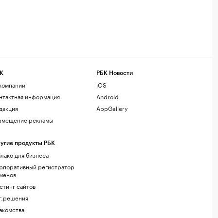
К
РБК Новости
компании
iOS
нтактная информация
Android
дакция
AppGallery
змещение рекламы
угие продукты РБК
лако для бизнеса
рпоративный регистратор
менов
стинг сайтов
г.решения
акомства