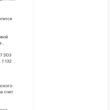
отится
овой
 .
67 503
 1 132
нского
а счет
уска