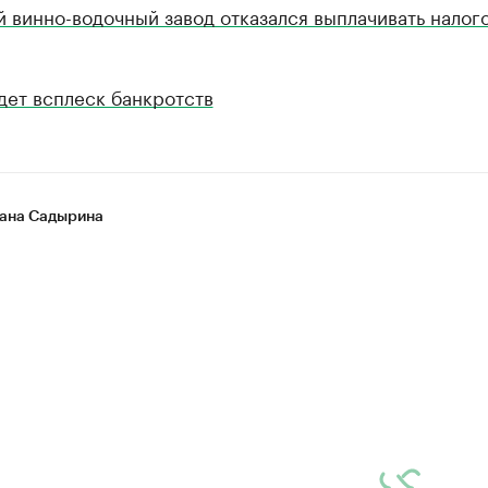
 винно-водочный завод отказался выплачивать налог
дет всплеск банкротств
ана Садырина