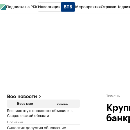
Подписка на РБК
Инвестиции
Мероприятия
Отрасли
Недви
РБК Life
Тренды
Визионеры
Национальные проекты
Город
Стиль
Кр
Конференции СПб
Спецпроекты
Проверка контрагентов
Политика
Тюмень
Все новости
Тюмень
Весь мир
Круп
Беспилотную опасность объявили в
Свердловской области
банк
Политика
Синоптик допустил обновление