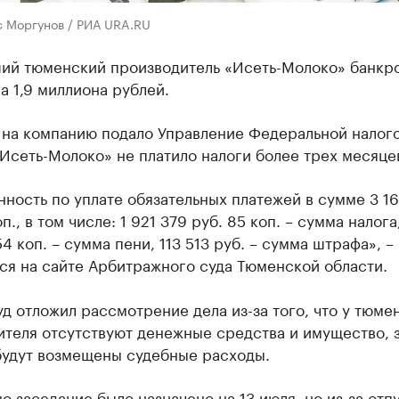
с Моргунов / РИА URA.RU
ий тюменский производитель «Исеть-Молоко» банкр
га 1,9 миллиона рублей.
д на компанию подало Управление Федеральной налог
Исеть-Молоко» не платило налоги более трех месяцев
ность по уплате обязательных платежей в сумме 3 1
п., в том числе: 1 921 379 руб. 85 коп. – сумма налога,
54 коп. – сумма пени, 113 513 руб. – сумма штрафа», –
ся на сайте Арбитражного суда Тюменской области.
д отложил рассмотрение дела из-за того, что у тюме
теля отсутствуют денежные средства и имущество, з
будут возмещены судебные расходы.
о заседание было назначено на 13 июля, но из-за отп