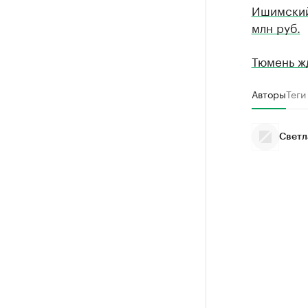
Ишимский
млн руб.
Тюмень ж
Авторы
Теги
Светл