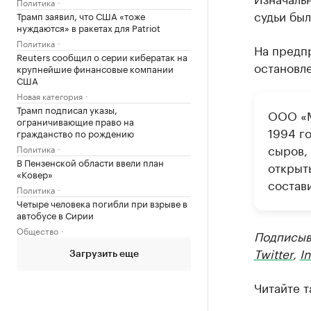
Политика
судьи был
Трамп заявил, что США «тоже
нуждаются» в ракетах для Patriot
Политика
На предпр
Reuters сообщил о серии кибератак на
остановле
крупнейшие финансовые компании
США
Новая категория
Трамп подписал указы,
ООО «М
ограничивающие право на
1994 го
гражданство по рождению
сыров,
Политика
В Пензенской области ввели план
открыт
«Ковер»
состави
Политика
Четыре человека погибли при взрыве в
автобусе в Сирии
Общество
Подписыв
Twitter
,
I
Загрузить еще
Читайте т