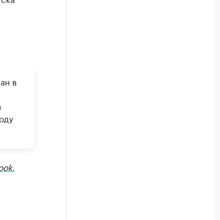
ан в
з
оду
ook
,