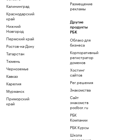
Размещение
Калининград
рекламы
Краснодарский
край
Другие
Нижний
продукты
Новгород
РБК
Пермский край
Облако для
бизнеса
Ростов-на-Дону
Корпоративный
Татарстан
регистратор
Тюмень
доменов
Черноземье
Хостинг
сайтов
Кавказ
Рег.решения
Карелия
Знакомства
Мурманск
Сайт
Приморский
знакомств
край
podbor.ru
РБК
Компании
РБК Курсы
Школа
управления