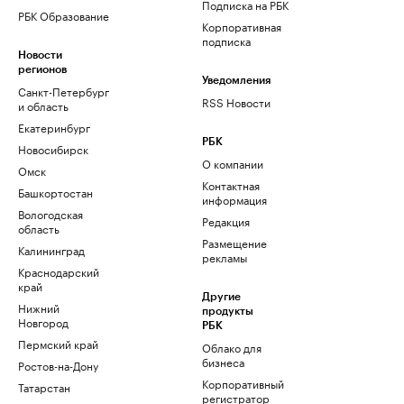
Подписка на РБК
РБК Образование
Корпоративная
подписка
Новости
регионов
Уведомления
Санкт-Петербург
RSS Новости
и область
Екатеринбург
РБК
Новосибирск
О компании
Омск
Контактная
Башкортостан
информация
Вологодская
Редакция
область
Размещение
Калининград
рекламы
Краснодарский
край
Другие
Нижний
продукты
Новгород
РБК
Пермский край
Облако для
бизнеса
Ростов-на-Дону
Корпоративный
Татарстан
регистратор