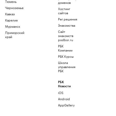
Тюмень
доменов
Черноземье
Хостинг
сайтов
Кавказ
Рег.решения
Карелия
Знакомства
Мурманск
Сайт
Приморский
знакомств
край
podbor.ru
РБК
Компании
РБК Курсы
Школа
управления
РБК
РБК
Новости
iOS
Android
AppGallery