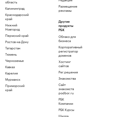
область
Размещение
Калининград
рекламы
Краснодарский
край
Другие
Нижний
продукты
Новгород
РБК
Пермский край
Облако для
бизнеса
Ростов-на-Дону
Корпоративный
Татарстан
регистратор
Тюмень
доменов
Черноземье
Хостинг
сайтов
Кавказ
Рег.решения
Карелия
Знакомства
Мурманск
Сайт
Приморский
знакомств
край
podbor.ru
РБК
Компании
РБК Курсы
Школа