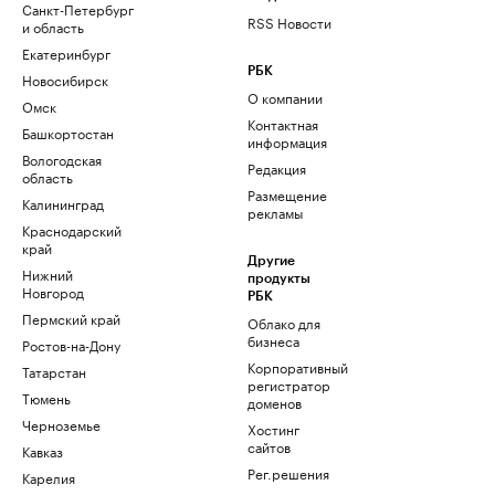
Санкт-Петербург
RSS Новости
и область
Екатеринбург
РБК
Новосибирск
О компании
Омск
Контактная
Башкортостан
информация
Вологодская
Редакция
область
Размещение
Калининград
рекламы
Краснодарский
край
Другие
Нижний
продукты
Новгород
РБК
Пермский край
Облако для
бизнеса
Ростов-на-Дону
Корпоративный
Татарстан
регистратор
Тюмень
доменов
Черноземье
Хостинг
сайтов
Кавказ
Рег.решения
Карелия