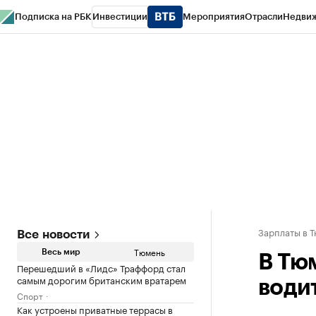
Подписка на РБК
Инвестиции
Мероприятия
Отрасли
Недви
РБК Life
Тренды
Визионеры
Национальные проекты
Город
Стиль
Кр
Конференции СПб
Спецпроекты
Проверка контрагентов
Политика
Зарплаты в 
Все новости
Тюмень
Весь мир
В Тю
Перешедший в «Лидс» Траффорд стал
самым дорогим британским вратарем
води
Спорт
Как устроены приватные террасы в