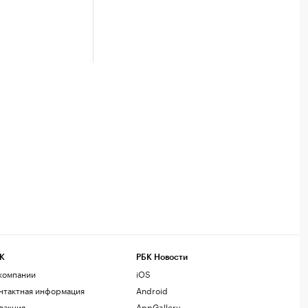
К
РБК Новости
компании
iOS
нтактная информация
Android
дакция
AppGallery