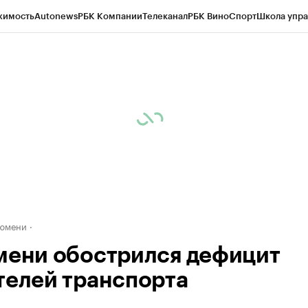
жимость
Autonews
РБК Компании
Телеканал
РБК Вино
Спорт
Школа упра
ипто
РБК Бизнес-среда
Дискуссионный клуб
Исследования
Кредитные 
Экономика
Бизнес
Технологии и медиа
Финансы
Рынок наличной валю
Тюмени
мени обострился дефицит
телей транспорта