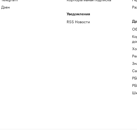
Дзен
Ра
Уведомления
RSS Новости
Др
Об
Ко
до
Хо
Ре
Зн
Са
РБ
РБ
Шк