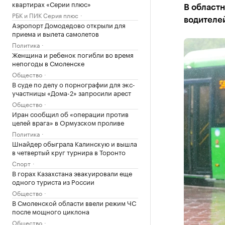
квартирах «Серии плюс»
В областн
РБК и ПИК Серия плюс
водителе
Аэропорт Домодедово открыли для
приема и вылета самолетов
Политика
Женщина и ребенок погибли во время
непогоды в Смоленске
Общество
В суде по делу о порнографии для экс-
участницы «Дома-2» запросили арест
Общество
Иран сообщил об «операции против
целей врага» в Ормузском проливе
Политика
Шнайдер обыграла Калинскую и вышла
в четвертый круг турнира в Торонто
Спорт
В горах Казахстана эвакуировали еще
одного туриста из России
Общество
В Смоленской области ввели режим ЧС
после мощного циклона
Общество