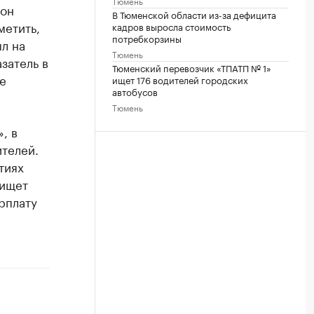
Тюмень
 он
В Тюменской области из-за дефицита
метить,
кадров выросла стоимость
потребкорзины
ыл на
Тюмень
затель в
Тюменский перевозчик «ТПАТП № 1»
е
ищет 176 водителей городских
автобусов
Тюмень
, в
телей.
тиях
 ищет
рплату