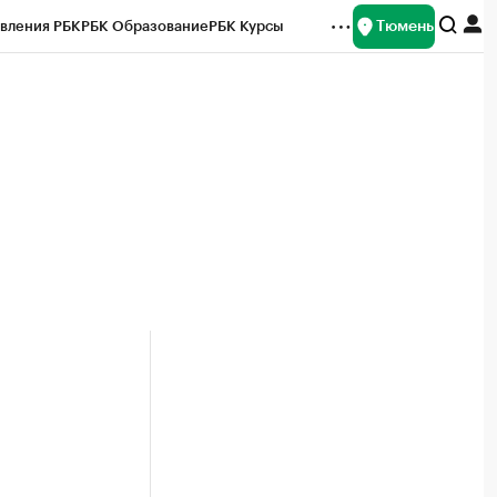
Тюмень
вления РБК
РБК Образование
РБК Курсы
рейтинги
Франшизы
Газета
Спецпроекты СПб
ты