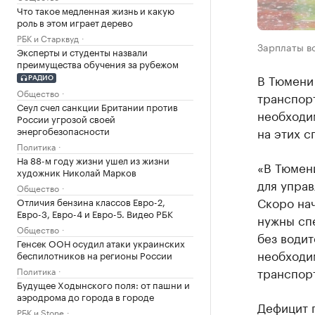
Что такое медленная жизнь и какую
роль в этом играет дерево
РБК и Старквуд
Зарплаты во
Эксперты и студенты назвали
преимущества обучения за рубежом
В Тюмени
РАДИО
Общество
транспор
Сеул счел санкции Британии против
необходим
России угрозой своей
энергобезопасности
на этих с
Политика
На 88-м году жизни ушел из жизни
«В Тюмен
художник Николай Марков
для управ
Общество
Скоро нач
Отличия бензина классов Евро-2,
Евро-3, Евро-4 и Евро-5. Видео РБК
нужны спе
Общество
без водит
Генсек ООН осудил атаки украинских
необходи
беспилотников на регионы России
транспор
Политика
Будущее Ходынского поля: от пашни и
аэродрома до города в городе
Дефицит п
РБК и Stone