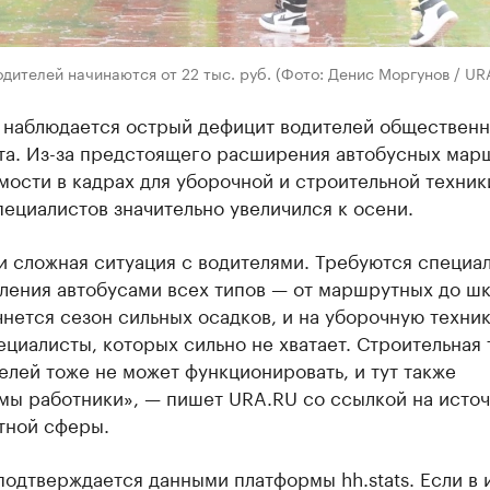
дителей начинаются от 22 тыс. руб. (Фото: Денис Моргунов / UR
 наблюдается острый дефицит водителей общественн
та. Из-за предстоящего расширения автобусных мар
ости в кадрах для уборочной и строительной техник
пециалистов значительно увеличился к осени.
и сложная ситуация с водителями. Требуются специа
ления автобусами всех типов — от маршрутных до шк
нется сезон сильных осадков, и на уборочную техник
циалисты, которых сильно не хватает. Строительная 
елей тоже не может функционировать, и тут также
мы работники», — пишет URA.RU со ссылкой на источ
тной сферы.
одтверждается данными платформы hh.stats. Если в 