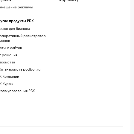
змещение рекламы
угие продукты РБК
лако для бизнеса
рпоративный регистратор
менов
стинг сайтов
г.решения
акомства
йт знакомств podbor.ru
К Компании
К Курсы
ола управления РБК