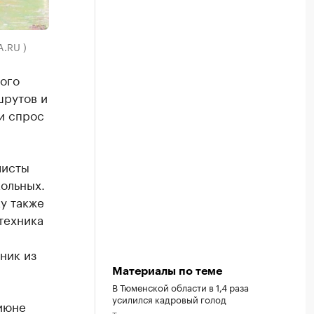
A.RU )
ого
шрутов и
и спрос
листы
ольных.
у также
техника
ник из
Материалы по теме
В Тюменской области в 1,4 раза
усилился кадровый голод
июне