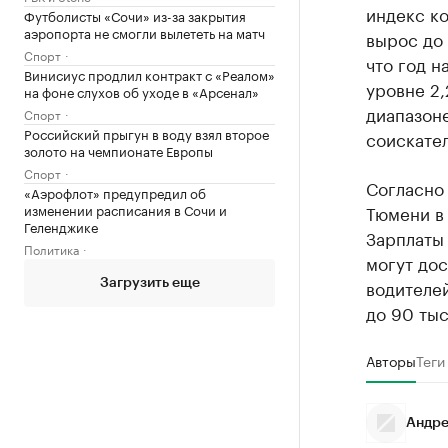
индекс ко
Футболисты «Сочи» из-за закрытия
аэропорта не смогли вылететь на матч
вырос до 
Спорт
что год н
Винисиус продлил контракт с «Реалом»
уровне 2,
на фоне слухов об уходе в «Арсенал»
диапазоне
Спорт
Российский прыгун в воду взял второе
соискател
золото на чемпионате Европы
Спорт
Согласно 
«Аэрофлот» предупредил об
изменении расписания в Сочи и
Тюмени в 
Геленджике
Зарплаты 
Политика
могут дос
водителей
Загрузить еще
до 90 тыс
Авторы
Теги
Андре