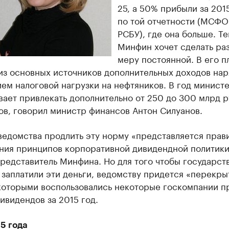
25, а 50% прибыли за 2015
по той отчетности (МСФО
РСБУ), где она больше. Т
Минфин хочет сделать ра
меру постоянной. В его п
из основных источников дополнительных доходов нар
ем налоговой нагрузки на нефтяников. В год минист
ает привлекать дополнительно от 250 до 300 млрд 
ов, говорил министр финансов Антон Силуанов.
ведомства продлить эту норму «представляется прав
ения принципов корпоративной дивидендной политики
редставитель Минфина. Но для того чтобы государст
заплатили эти деньги, ведомству придется «перекры
 которыми воспользовались некоторые госкомпании п
ивидендов за 2015 год.
5 года