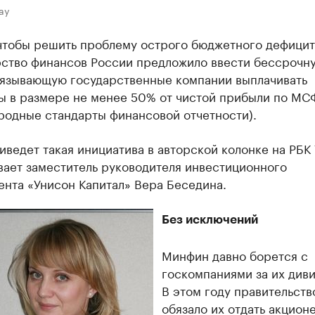
ay
 чтобы решить проблему острого бюджетного дефицит
ство финансов России предложило ввести бессрочн
бязывающую государственные компании выплачивать
ы в размере не менее 50% от чистой прибыли по М
родные стандарты финансовой отчетности).
иведет такая инициатива в авторской колонке на РБК
вает заместитель руководителя инвестиционного
ента «Унисон Капитал» Вера Беседина.
Без исключений
Минфин давно борется с
госкомпаниями за их див
В этом году правительств
обязало их отдать акцион