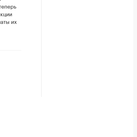
теперь
акции
аты их