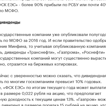
СК ЕЭС» - более 90% прибыли по РСБУ или почти 4
по МСФО.
дивиденды
осударственные компании уже опубликовали полугод
ь по МСФО за 2016 год. И если правительство одобр
ние Минфина, то учитывая опубликованную компания
ь, дивиденды «Транснефти», «Газпрома», «Роснефти»
сударственных компаний могут существенно вырасти.
о, отразится на биржевых котировках.
йчас с уверенностью можно сказать, что дивидендна
ть по многим госкомпаниям превысит 10% годовых.
, «ФСК ЕЭС» по итогам текущего года может выплати
в размере 0,022 рубля на акцию, что предполагает
ную доходность к текущим ценам 13%. «Газпром» мож
 дивиденд в размере порядка 15 рублей на акцию, чт