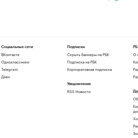
Социальные сети
Подписки
РБ
ВКонтакте
Скрыть баннеры на РБК
О 
Одноклассники
Подписка на РБК
Ко
Telegram
Корпоративная подписка
Ре
Дзен
Ра
Уведомления
RSS Новости
Др
Об
Ко
до
Хо
Ре
Зн