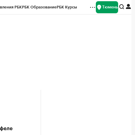
Тюмень
вления РБК
РБК Образование
РБК Курсы
рейтинги
Франшизы
Газета
Спецпроекты СПб
ты
тфеле