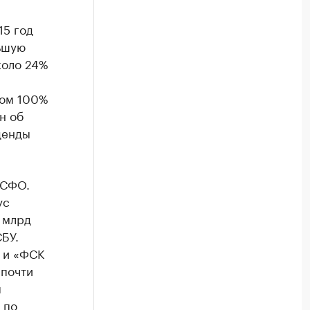
15 год
ьшую
коло 24%
том 100%
н об
денды
МСФО.
ус
 млрд
БУ.
 и «ФСК
 почти
я
 по