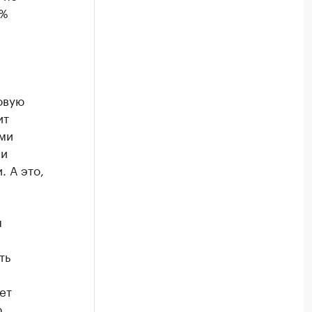
0%
овую
ит
ми
 и
 А это,
я
ть
ет
о