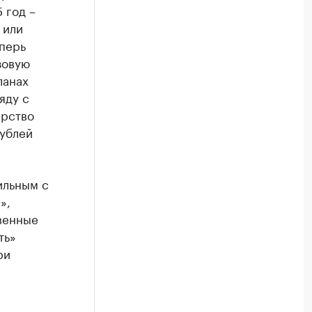
 год –
 или
еперь
зовую
ланах
яду с
ерство
рублей
ильным с
»,
венные
ть»
ри