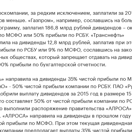
скомпании, за редким исключением, заплатили за 20
ов меньше. «Газпром», например, сославшись на бол
грамму, заплатил 186,8 млрд рублей дивидендов – о
по МСФО или 50% прибыли по РСБУ. «Транснефть»
ила на дивиденды 12,8 млрд рублей, заплатив при э
рибыли по РСБУ или 9% по МСФО, сославшись на зако
ных обществах, который запрещает отдавать на диви
00% прибыли по бухгалтерской отчетности.
ь» направила на дивиденды 35% чистой прибыли по 
АО» - 50% чистой прибыли компании по РСБУ. ПАО «Р
обрили выплату дивидендов за 2015 год в размере 15
то составляет 50% от чистой прибыли компании по РС
ю выполнили распоряжение правительства «АЛРОСА»
к, «АЛРОСА» направила на дивиденды в прошлом году
ой прибыли по МСФО. При этом текущая дивидендна
 компании предполагает выплаты 35% чистой прибыли