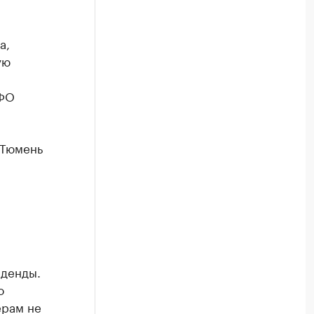
а,
ую
СФО
 Тюмень
иденды.
о
ерам не