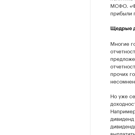
МСФО. «Ф
прибыли 
Щедрые 
Многие г
отчетност
предложе
отчетност
прочих го
несомненн
Но уже се
доходнос
Например
дивиденд 
дивиденд
выплатить