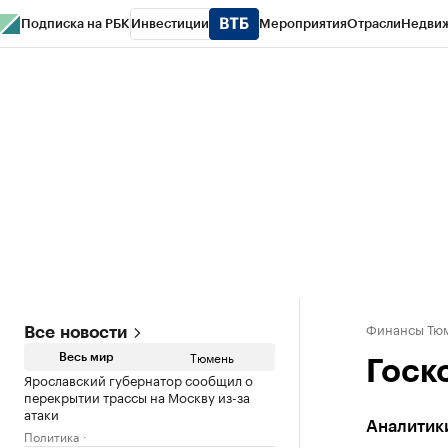
Подписка на РБК
Инвестиции
Мероприятия
Отрасли
Недви
РБК Life
Тренды
Визионеры
Национальные проекты
Город
Стиль
Кр
Конференции СПб
Спецпроекты
Проверка контрагентов
Политика
Финансы Тюм
Все новости
Тюмень
Весь мир
Госк
Ярославский губернатор сообщил о
перекрытии трассы на Москву из-за
атаки
Аналитик
Политика