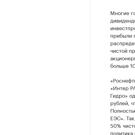
Многие го
дивиденд
инвестпро
прибыли 
распредел
чистой п
акционер
больше 1
«Роснефт
«Интер Р
Гидро» од
рублей, ч
Полность
ЕЭС». Та
50% чист
политика