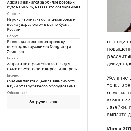
Adidas извинился за обилие розовых
бутс на ЧМ-26, назвав это совпадением
Спорт
Игрока «Зенита» госпитализировали
после удара локтем в матче Кубка
России
Спорт
это один 
Росстандарт запретил продажу
некоторых грузовиков Dongfeng и
повышени
Zoomlion
рассчитыв
Бизнес
дивиденд
Затраты на строительство ТЭС для
БАМа и Сухого Лога выросли на треть
Бизнес
Желание 
Счетная палата оценила зависимость
точки зр
науки от зарубежного оборудования
отметил п
Общество
компании 
Загрузить еще
лазейки,
выплате д
Итоги 201