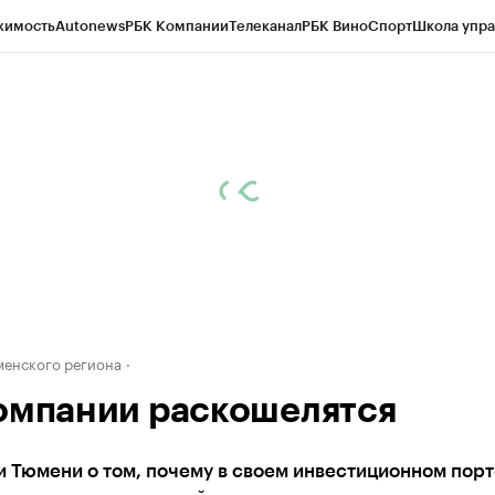
жимость
Autonews
РБК Компании
Телеканал
РБК Вино
Спорт
Школа упра
ипто
РБК Бизнес-среда
Дискуссионный клуб
Исследования
Кредитные 
Экономика
Бизнес
Технологии и медиа
Финансы
Рынок наличной валю
енского региона
омпании раскошелятся
и Тюмени о том, почему в своем инвестиционном пор