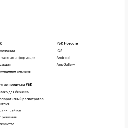
К
РБК Новости
компании
iOS
нтактная информация
Android
дакция
AppGallery
змещение рекламы
угие продукты РБК
лако для бизнеса
рпоративный регистратор
менов
стинг сайтов
г.решения
акомства