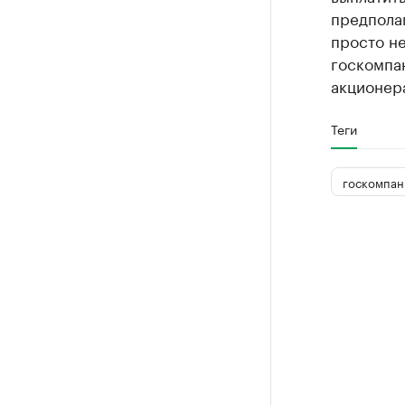
предполаг
просто н
госкомпан
акционер
Теги
госкомпан