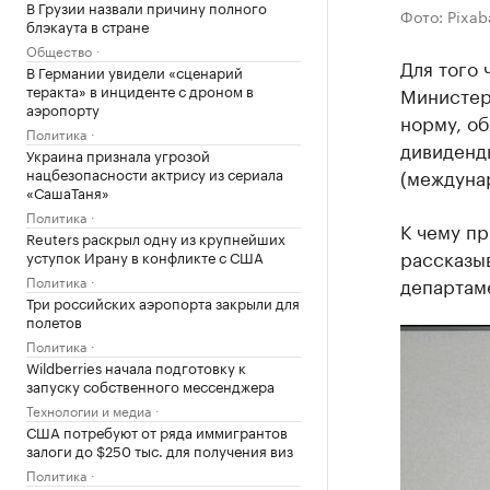
В Грузии назвали причину полного
Фото: Pixab
блэкаута в стране
Общество
Для того
В Германии увидели «сценарий
теракта» в инциденте с дроном в
Министер
аэропорту
норму, о
Политика
дивиденд
Украина признала угрозой
нацбезопасности актрису из сериала
(междуна
«СашаТаня»
Политика
К чему пр
Reuters раскрыл одну из крупнейших
рассказы
уступок Ирану в конфликте с США
Политика
департам
Три российских аэропорта закрыли для
полетов
Политика
Wildberries начала подготовку к
запуску собственного мессенджера
Технологии и медиа
США потребуют от ряда иммигрантов
залоги до $250 тыс. для получения виз
Политика