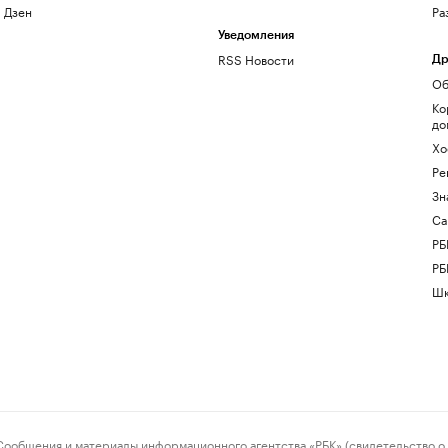
Дзен
Ра
Уведомления
RSS Новости
Др
Об
Ко
до
Хо
Ре
Зн
Са
РБ
РБ
Шк
ения и материалы информационного агентства «РБК» (свидетельство о 