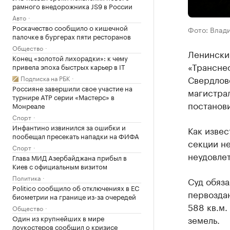
рамного внедорожника JS9 в России
Авто
Роскачество сообщило о кишечной
Фото: Влад
палочке в бургерах пяти ресторанов
Общество
Ленински
Конец «золотой лихорадки»: к чему
«Транснеф
привела эпоха быстрых карьер в IT
Свердловс
Подписка на РБК
Россияне завершили свое участие на
магистрал
турнире ATP серии «Мастерс» в
постанов
Монреале
Спорт
Инфантино извинился за ошибки и
Как извес
пообещал пресекать нападки на ФИФА
секции не
Спорт
неудовлет
Глава МИД Азербайджана прибыл в
Киев с официальным визитом
Политика
Суд обяза
Politico сообщило об отключениях в ЕС
первоздан
биометрии на границе из-за очередей
588 кв.м.
Общество
Один из крупнейших в мире
земель.
лоукостеров сообщил о кризисе