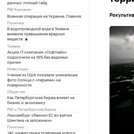
данных: полный гайд
РБК Компании
Военная операция на Украине. Главное
Рекультив
Политика
В водопроводной воде в Тюмени
выявили превышение вредных
веществ
Тюмень
Акции IT-компании «Софтлайн»
подскочили на 16% без видимых
причин
Инвестиции
Ученые из США показали уникальные
фото Солнца с «перьями» на
поверхности
Общество
Как Петербургская биржа влияет на
бизнес и экономику
РБК и Петербургская Биржа
Люксембург обвинил ЕС во взятии
Шенгена «в заложники»
Политика
JAC назвал сроки появления нового