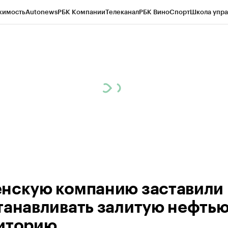
жимость
Autonews
РБК Компании
Телеканал
РБК Вино
Спорт
Школа упра
ипто
РБК Бизнес-среда
Дискуссионный клуб
Исследования
Кредитные 
Экономика
Бизнес
Технологии и медиа
Финансы
Рынок наличной валю
нскую компанию заставили
танавливать залитую нефть
иторию