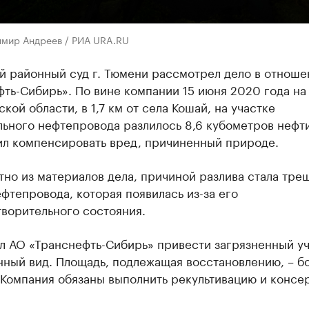
имир Андреев / РИА URA.RU
й районный суд г. Тюмени рассмотрел дело в отноше
ть-Сибирь». По вине компании 15 июня 2020 года на
кой области, в 1,7 км от села Кошай, на участке
ьного нефтепровода разлилось 8,6 кубометров нефти
ил компенсировать вред, причиненный природе.
тно из материалов дела, причиной разлива стала тре
фтепровода, которая появилась из-за его
ворительного состояния.
л АО «Транснефть-Сибирь» привести загрязненный уч
ный вид. Площадь, подлежащая восстановлению, – бо
 Компания обязаны выполнить рекультивацию и консе