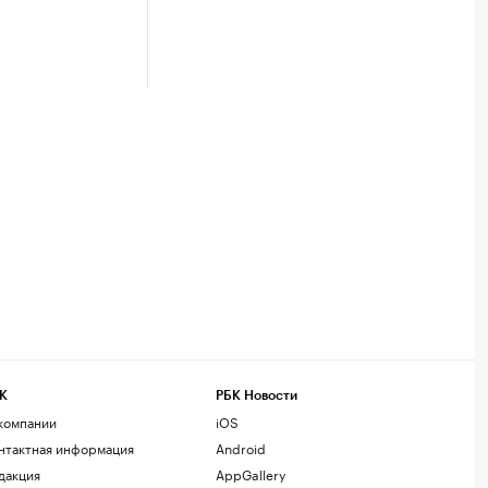
К
РБК Новости
компании
iOS
нтактная информация
Android
дакция
AppGallery