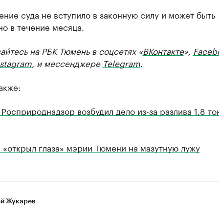
ние суда не вступило в законную силу и может быть
о в течение месяца.
йтесь на РБК Тюмень в соцсетях «
ВКонтакте
»,
Faceb
nstagram
, и мессенджере
Telegram
.
акже:
Росприроднадзор возбудил дело из-за разлива 1,8 то
 «открыл глаза» мэрии Тюмени на мазутную лужу
й Жукарев