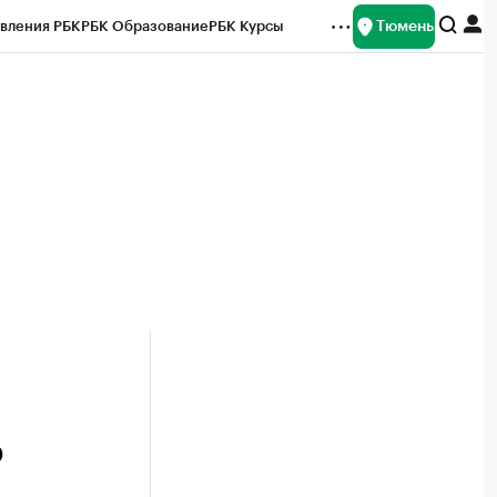
Тюмень
вления РБК
РБК Образование
РБК Курсы
рейтинги
Франшизы
Газета
Спецпроекты СПб
ты
ю