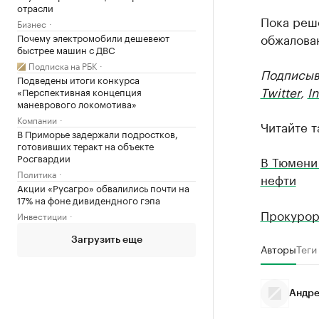
отрасли
Пока реше
Бизнес
обжалован
Почему электромобили дешевеют
быстрее машин с ДВС
Подписка на РБК
Подписыва
Подведены итоги конкурса
Twitter
,
I
«Перспективная концепция
маневрового локомотива»
Компании
Читайте т
В Приморье задержали подростков,
готовивших теракт на объекте
Росгвардии
В Тюмени 
Политика
нефти
Акции «Русагро» обвалились почти на
17% на фоне дивидендного гэпа
Прокурор
Инвестиции
Загрузить еще
Авторы
Теги
Андре