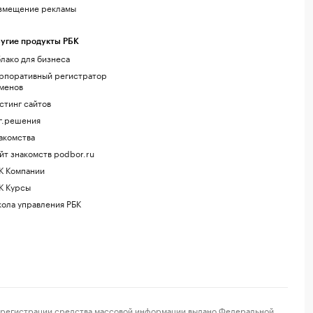
змещение рекламы
угие продукты РБК
лако для бизнеса
рпоративный регистратор
менов
стинг сайтов
г.решения
акомства
йт знакомств podbor.ru
К Компании
К Курсы
ола управления РБК
регистрации средства массовой информации выдано Федеральной