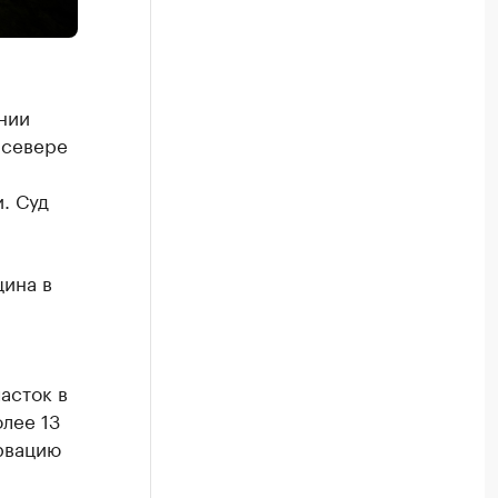
нии
 севере
. Суд
щина в
асток в
лее 13
рвацию