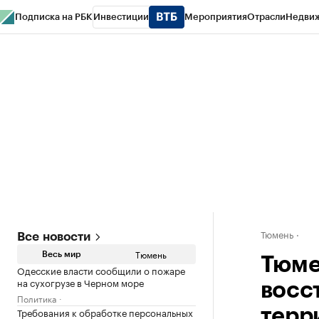
Подписка на РБК
Инвестиции
Мероприятия
Отрасли
Недви
РБК Life
Тренды
Визионеры
Национальные проекты
Город
Стиль
Кр
Конференции СПб
Спецпроекты
Проверка контрагентов
Политика
Тюмень
Все новости
Тюмень
Весь мир
Тюме
Одесские власти сообщили о пожаре
на сухогрузе в Черном море
восс
Политика
Требования к обработке персональных
терр