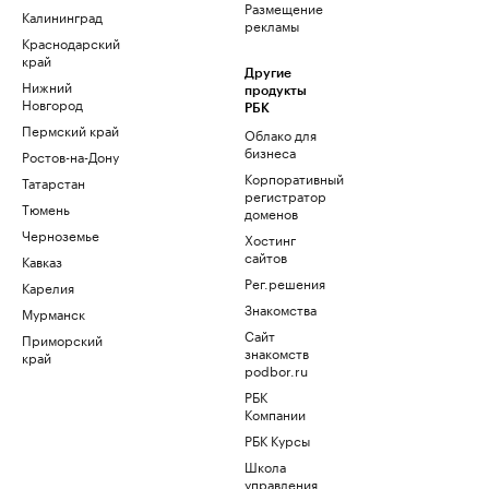
Размещение
Калининград
рекламы
Краснодарский
край
Другие
Нижний
продукты
Новгород
РБК
Пермский край
Облако для
бизнеса
Ростов-на-Дону
Корпоративный
Татарстан
регистратор
Тюмень
доменов
Черноземье
Хостинг
сайтов
Кавказ
Рег.решения
Карелия
Знакомства
Мурманск
Сайт
Приморский
знакомств
край
podbor.ru
РБК
Компании
РБК Курсы
Школа
управления