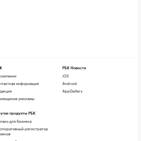
К
РБК Новости
компании
iOS
нтактная информация
Android
дакция
AppGallery
змещение рекламы
угие продукты РБК
лако для бизнеса
рпоративный регистратор
менов
стинг сайтов