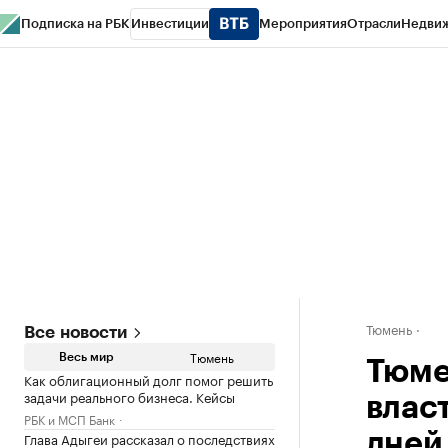
Подписка на РБК
Инвестиции
Мероприятия
Отрасли
Недви
РБК Life
Тренды
Визионеры
Национальные проекты
Город
Стиль
Кр
Конференции СПб
Спецпроекты
Проверка контрагентов
Политика
Тюмень
Все новости
Тюмень
Весь мир
Тюме
Как облигационный долг помог решить
задачи реального бизнеса. Кейсы
влас
РБК и МСП Банк
Глава Адыгеи рассказал о последствиях
дней