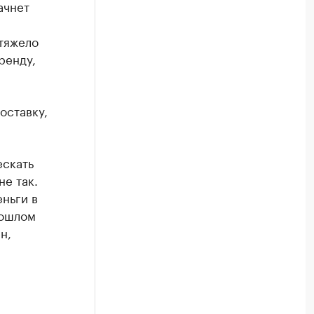
ачнет
 тяжело
ренду,
оставку,
ескать
не так.
еньги в
рошлом
н,