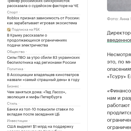
Тренер российских синхронисток
рассказала о судейском факторе на ЧЕ
Спорт
Roblox признал зависимость от России:
Фото: Анна
как зарабатывает игровая экосистема
Подписка на РБК
Директор
В Крыму рассказали о
введенно
продолжающихся ограничениях
подачи электричества
Общество
Несмотря 
Силы ПВО за утро сбили 83 украинских
это, по м
беспилотника над регионами России
опасения
Политика
В Ассоциации владельцев кинотеатров
«Тсуру» Е
назвали «самый страшный день» в году
Бизнес
«Финансов
Чем заняться дома: «Тед Лассо»,
эволюция и мифы Петербурга
нам и раз
Стиль
работают 
Банки из топ-10 повысили ставки по
продлитс
вкладам после заседания ЦБ
ограничен
Инвестиции
ограничен
США выделят $1 млрд на поддержку
нового президента Колумбии