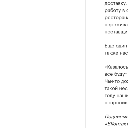
доставку.
работу в 
ресторана
переживат
поставщик
Еще один 
также на
«Казалось
все будут
Чьи-то до
такой не
году наши
попросив
Подписыв
«ВКонтак