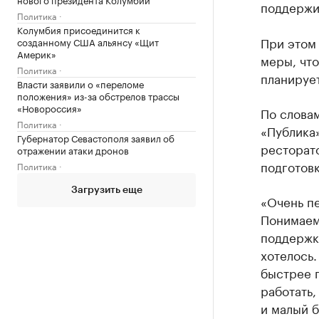
поддержи,
Политика
Колумбия присоединится к
При этом 
созданному США альянсу «Щит
Америк»
меры, что
Политика
планирует
Власти заявили о «переломе
положения» из-за обстрелов трассы
«Новороссия»
По словам
Политика
«Публика»
Губернатор Севастополя заявил об
ресторато
отражении атаки дронов
подготовк
Политика
Загрузить еще
«Очень п
Понимаем,
поддержку
хотелось.
быстрее 
работать,
и малый 