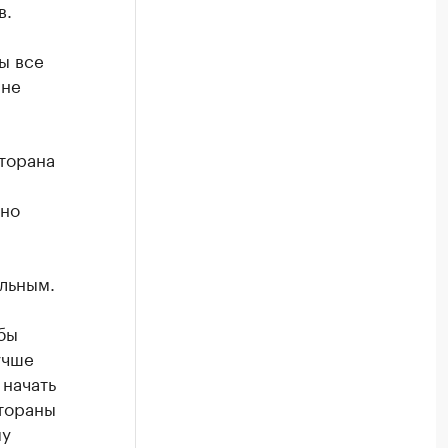
в.
ы все
 не
сторана
 но
льным.
 бы
учше
начать
стораны
му