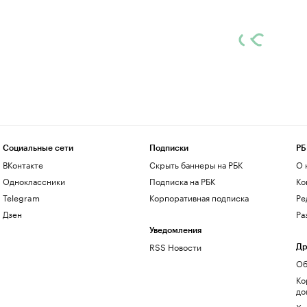
Социальные сети
Подписки
РБ
ВКонтакте
Скрыть баннеры на РБК
О 
Одноклассники
Подписка на РБК
Ко
Telegram
Корпоративная подписка
Ре
Дзен
Ра
Уведомления
RSS Новости
Др
Об
Ко
до
Хо