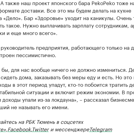
 А также наш проект японского бара РekoРeko тоже н
формате доставки. Все это мы будем делать на кухне
 «Дело». Бар «Здоровье» уходит на каникулы. Очень
ь такое. Нужно выплачивать зарплату сотрудникам, а
и и еще много всего».
руководитель предприятия, работающего только на д
строен пессимистично.
 бы, для нас вообще ничего не должно измениться. Д
 сидеть дома, заказывать без меры еду и есть. Но это 
ходы в этот период упадут, кто-то побоится тратить д
стабильной ситуации и включит режим экономии. В п
 доходы упали из-за локдауна», – рассказал бизнесме
ший не называть его имени.
айтесь на РБК Тюмень в соцсетях
те»
,
Facebook
,
Twitter
и мессенджере
Telegram