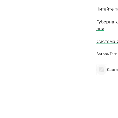
Читайте т
Губернато
дни
Система 
Авторы
Теги
Светл