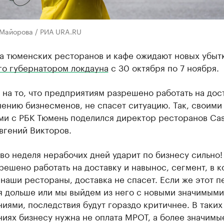
 Майорова / РИА URA.RU
а тюменских ресторанов и кафе ожидают новых убытк
го губернатором локдауна
с 30 октября по 7 ноября.
на то, что предприятиям разрешено работать на дост
нению бизнесменов, не спасет ситуацию. Так, своими
ми с РБК Тюмень поделился директор ресторанов Cas
вгений Викторов.
о неделя нерабочих дней ударит по бизнесу сильно!
решено работать на доставку и навынос, сегмент, в 
наши рестораны, доставка не спасет. Если же этот п
я дольше или мы выйдем из него с новыми значимыми
иями, последствия будут гораздо критичнее. В таких
иях бизнесу нужна не оплата МРОТ, а более значим