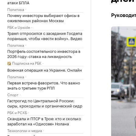
атаки БПЛА
Политика
Почему инвесторы выбирают офисы в
Руководи
оживленных районах Москвы
РБК и Upside
Трамп отпросился с заседания Госдепа
пораньше, чтобы «вести войну». Видео
Политика
Портфель состоятельного инвестора в
2026 году: ставка на ликвидность
Подписка на РБК
Военная операция на Украине. Онлайн
Политика
Первая встреча фаворитов. Что важно
знать о третьем туре РПЛ
Спорт
Гастрогид по Центральной России:
сыры, крокодилы и органический сидр
РБК и РСХБ
Скандалы и ПТСР в Трое: кто и сколько
заработал на «Одиссее» Нолана
Технологии и медиа