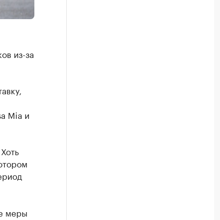
ов из-за
авку,
a Mia и
 Хоть
котором
ериод
ые меры