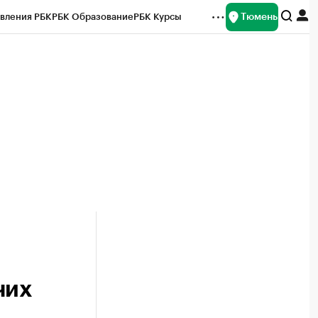
Тюмень
вления РБК
РБК Образование
РБК Курсы
рейтинги
Франшизы
Газета
Спецпроекты СПб
ты
чих