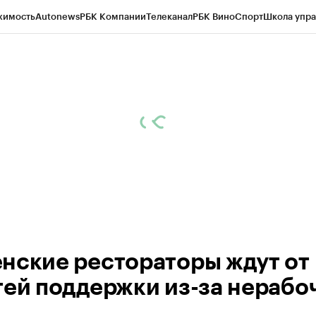
жимость
Autonews
РБК Компании
Телеканал
РБК Вино
Спорт
Школа упра
ипто
РБК Бизнес-среда
Дискуссионный клуб
Исследования
Кредитные 
Экономика
Бизнес
Технологии и медиа
Финансы
Рынок наличной валю
нские рестораторы ждут от
тей поддержки из-за нерабо