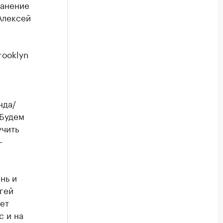
ранение
Алексей
rooklyn
нда/
 Будем
учить
–
нь и
гей
ет
с и на