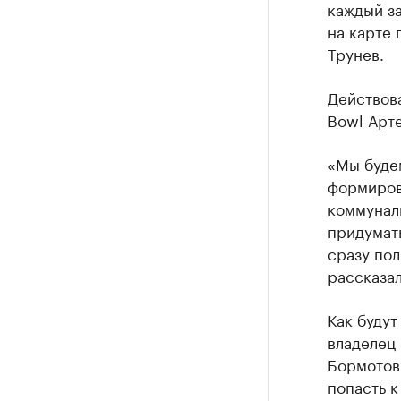
каждый за
на карте 
Трунев.
Действова
Bowl Арт
«Мы буде
формиров
коммуналк
придумать
сразу пол
рассказал
Как будут
владелец 
Бормотов:
попасть к