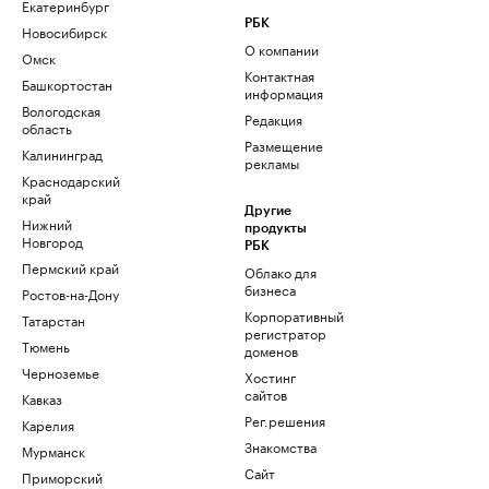
Екатеринбург
РБК
Новосибирск
О компании
Омск
Контактная
Башкортостан
информация
Вологодская
Редакция
область
Размещение
Калининград
рекламы
Краснодарский
край
Другие
Нижний
продукты
Новгород
РБК
Пермский край
Облако для
бизнеса
Ростов-на-Дону
Корпоративный
Татарстан
регистратор
Тюмень
доменов
Черноземье
Хостинг
сайтов
Кавказ
Рег.решения
Карелия
Знакомства
Мурманск
Сайт
Приморский