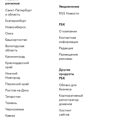
регионов
Уведомления
Санкт-Петербург
RSS Новости
и область
Екатеринбург
РБК
Новосибирск
О компании
Омск
Контактная
Башкортостан
информация
Вологодская
Редакция
область
Размещение
Калининград
рекламы
Краснодарский
край
Другие
Нижний
продукты
Новгород
РБК
Пермский край
Облако для
бизнеса
Ростов-на-Дону
Корпоративный
Татарстан
регистратор
Тюмень
доменов
Черноземье
Хостинг
сайтов
Кавказ