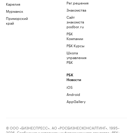
Рег.решения
Карелия
Знакомства
Мурманск
Сайт
Приморский
знакомств
край
podbor.ru
РБК
Компании
РБК Курсы
Школа
управления
РБК
РБК
Новости
iOS
Android
AppGallery
© ООО «БИЗНЕСПРЕСС», АО «РОСБИЗНЕСКОНСАЛТИНГ», 1995–
2026. Сообщения и материалы информационного агентства «РБК»