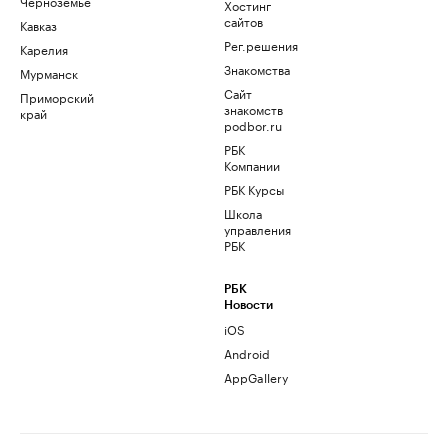
Черноземье
Хостинг
сайтов
Кавказ
Рег.решения
Карелия
Знакомства
Мурманск
Сайт
Приморский
знакомств
край
podbor.ru
РБК
Компании
РБК Курсы
Школа
управления
РБК
РБК
Новости
iOS
Android
AppGallery