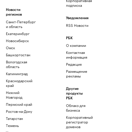
Корпоративная
подписка
Новости
регионов
Уведомления
Санкт-Петербург
RSS Новости
и область
Екатеринбург
РБК
Новосибирск
О компании
Омск
Контактная
Башкортостан
информация
Вологодская
Редакция
область
Размещение
Калининград
рекламы
Краснодарский
край
Другие
Нижний
продукты
Новгород
РБК
Пермский край
Облако для
бизнеса
Ростов-на-Дону
Корпоративный
Татарстан
регистратор
Тюмень
доменов