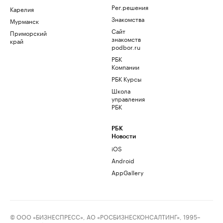
Рег.решения
Карелия
Знакомства
Мурманск
Сайт
Приморский
знакомств
край
podbor.ru
РБК
Компании
РБК Курсы
Школа
управления
РБК
РБК
Новости
iOS
Android
AppGallery
© ООО «БИЗНЕСПРЕСС», АО «РОСБИЗНЕСКОНСАЛТИНГ», 1995–