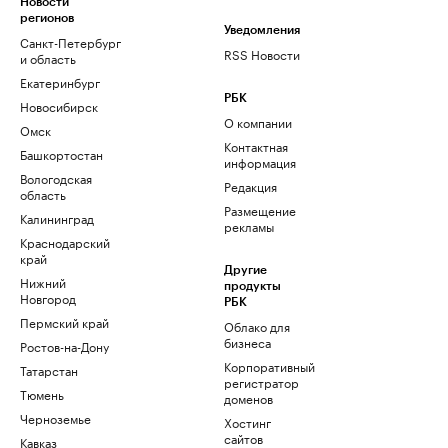
Новости
регионов
Уведомления
Санкт-Петербург
RSS Новости
и область
Екатеринбург
РБК
Новосибирск
О компании
Омск
Контактная
Башкортостан
информация
Вологодская
Редакция
область
Размещение
Калининград
рекламы
Краснодарский
край
Другие
Нижний
продукты
Новгород
РБК
Пермский край
Облако для
бизнеса
Ростов-на-Дону
Корпоративный
Татарстан
регистратор
Тюмень
доменов
Черноземье
Хостинг
сайтов
Кавказ