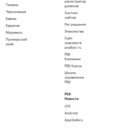
регистратор
Тюмень
доменов
Черноземье
Хостинг
сайтов
Кавказ
Рег.решения
Карелия
Знакомства
Мурманск
Сайт
Приморский
знакомств
край
podbor.ru
РБК
Компании
РБК Курсы
Школа
управления
РБК
РБК
Новости
iOS
Android
AppGallery