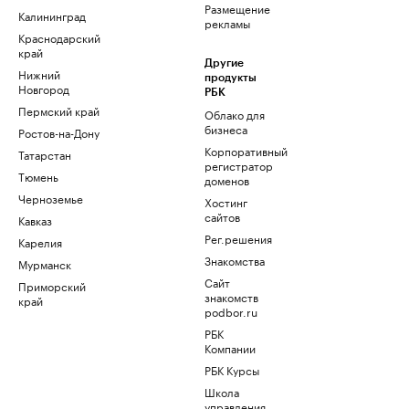
Размещение
Калининград
рекламы
Краснодарский
край
Другие
Нижний
продукты
Новгород
РБК
Пермский край
Облако для
бизнеса
Ростов-на-Дону
Корпоративный
Татарстан
регистратор
Тюмень
доменов
Черноземье
Хостинг
сайтов
Кавказ
Рег.решения
Карелия
Знакомства
Мурманск
Сайт
Приморский
знакомств
край
podbor.ru
РБК
Компании
РБК Курсы
Школа
управления