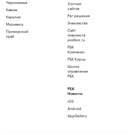
Черноземье
Хостинг
сайтов
Кавказ
Рег.решения
Карелия
Знакомства
Мурманск
Сайт
Приморский
знакомств
край
podbor.ru
РБК
Компании
РБК Курсы
Школа
управления
РБК
РБК
Новости
iOS
Android
AppGallery