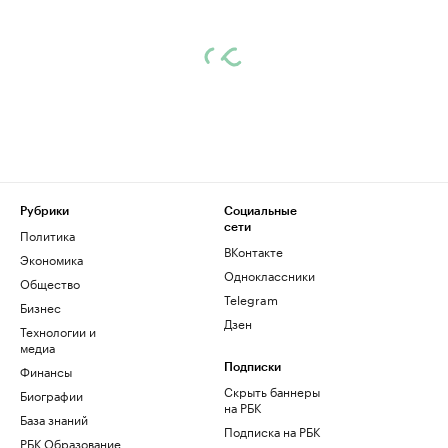
Рубрики
Социальные
сети
Политика
ВКонтакте
Экономика
Одноклассники
Общество
Telegram
Бизнес
Дзен
Технологии и
медиа
Финансы
Подписки
Скрыть баннеры
Биографии
на РБК
База знаний
Подписка на РБК
РБК Образование